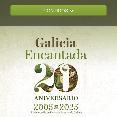
CONTIDOS
INICIO
GALICIA ENCANTADA
DOCUMENTACION
NOVAS
CONTACTO