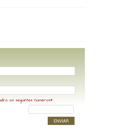
adro os seguintes números*:
ENVIAR