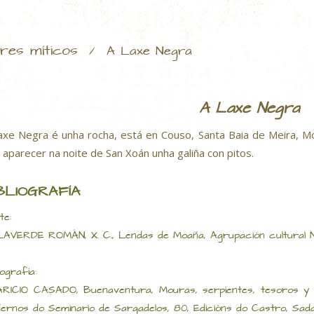
res míticos
/
A Laxe Negra
A Laxe Negra
axe Negra é unha rocha, está en Couso, Santa Baia de Meira, M
 aparecer na noite de San Xoán unha galiña con pitos.
BLIOGRAFÍA
te:
LAVERDE ROMÁN, X. C., Lendas de Moaña, Agrupación cultural N
iografía:
RICIO CASADO, Buenaventura, Mouras, serpientes, tesoros y otr
ernos do Seminario de Sargadelos, 80, Edicións do Castro, Sada