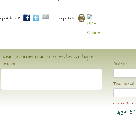
parte en.
Imprimir.
nviar comentario a este artigo:
Texto:
Autor:
Teu email:
Copia no c