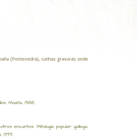
oaña (Pontevedra), cunhas gravuras onde
os, Moaña, 1988.
os encantos. Mitología popular gallega,
, 1999.