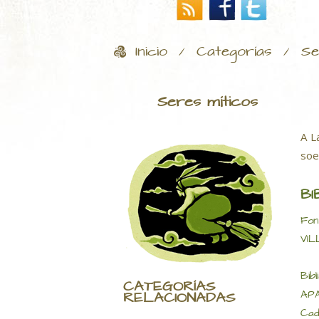
Inicio
Categorías
Se
/
/
Seres míticos
A L
soe
BI
Fon
VIL
Bibl
CATEGORÍAS
APA
RELACIONADAS
Cad