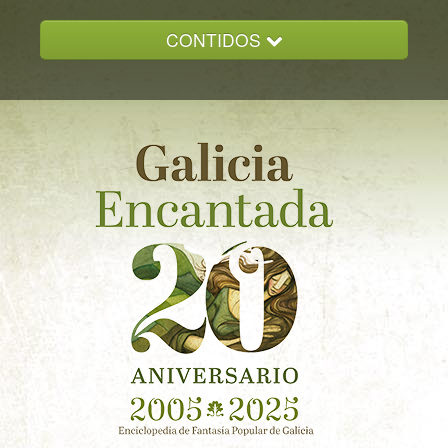
CONTIDOS
INICIO
GALICIA ENCANTADA
DOCUMENTACION
NOVAS
CONTACTO