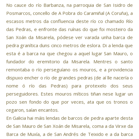
No cauce do río Barbanza, na parroquia de San Isidro de
Posmarcos, concello de A Pobra do Caramiñal (A Coruña), a
escasos metros da confluencia deste río co chamado Río
das Pedras, e enfronte das ruínas do que foi mosteiro da
San Xoán da Misarela, pódese ver varada unha barca de
pedra granítica duns cinco metros de eslora. Di a lenda que
esta é a barca na que chegou a aquel lugar San Mauro, o
fundador do eremitorio da Misarela. Mentres o santo
remontaba o río perseguíano os mouros, e a providencia
dispuxo encher o río de grandes pedras (de aí lle nacería o
nome ó río das Pedras) para protexelo dos seus
perseguidores. Estes mouros míticos tiñan nese lugar un
pozo sen fondo do que por veces, ata que os tronos o
cegaron, saían encantos.
En Galicia hai máis lendas de barcos de pedra aparte desta
de San Mauro de San Xoán de Misarela, coma a da Virxe da
Barca de Muxía, a de San Andrés de Teixido e a da barca