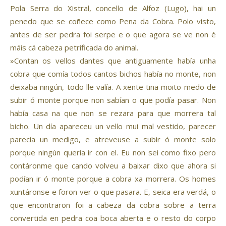
Pola Serra do Xistral, concello de Alfoz (Lugo), hai un
penedo que se coñece como Pena da Cobra. Polo visto,
antes de ser pedra foi serpe e o que agora se ve non é
máis cá cabeza petrificada do animal.
»Contan os vellos dantes que antiguamente había unha
cobra que comía todos cantos bichos había no monte, non
deixaba ningún, todo lle valía. A xente tiña moito medo de
subir ó monte porque non sabían o que podía pasar. Non
había casa na que non se rezara para que morrera tal
bicho. Un día apareceu un vello mui mal vestido, parecer
parecía un medigo, e atreveuse a subir ó monte solo
porque ningún quería ir con el. Eu non sei como fixo pero
contáronme que cando volveu a baixar dixo que ahora si
podían ir ó monte porque a cobra xa morrera. Os homes
xuntáronse e foron ver o que pasara. E, seica era verdá, o
que encontraron foi a cabeza da cobra sobre a terra
convertida en pedra coa boca aberta e o resto do corpo