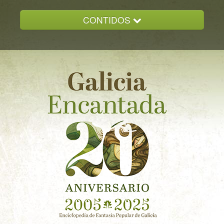
CONTIDOS
INICIO
GALICIA ENCANTADA
DOCUMENTACION
NOVAS
CONTACTO