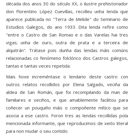
década dos anos 30 do século XX, o ilustre prehistoriador
don Florentino López Cuevillas, recolleu unha lenda que
aparece publicada no "Terra de Melide" do Seminario de
Estudios Galegos, do ano 1933. Dita lenda refire como
"entre o Castro de San Romao e o das Varelas hai tres
vigas; unha de ouro, outra de prata e a terceira de
alquitrán". Trátase pois dunha das lendas máis comúns
relacionadas co fenómeno folclórico dos Castros galegos,
tantas e tantas veces repetida.
Mais hoxe increméntase o lendario deste castro con
outros relatos recollidos por Elena Salgado, veciña da
aldea de San Román, que foi recompilando da man de
familiares e veciños, e que amablemente facilitou para
coñecer un pouquiño máis o compoñente mítico que se
asocia a ese castro. Foron tres as lendas recollidas pola
mencionada informante, que reproducimos de xeito literal
para non mudar o seu contido: