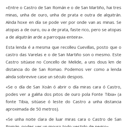
«Entre o Castro de San Román e o de San Martiño, hai tres
minas, unha de ouro, unha de prata e outra de alquitrán.
Aínda hoxe en día se pode ver por onde van as minas. Se
atopas a de ouro, ou a de prata, faste rico, pero se atopas
a de alquitrán arde a parroquia enteira».
Esta lenda é a mesma que recolleu Cuevillas, posto que o
castro das Varelas e o de San Martiño son o mesmo. Este
Castro sitúase no Concello de Melide, a uns dous km de
distancia do de San Romao. Podemos ver como a lenda
aínda sobrevive case un século despois.
«Se o día de San Xoán ó abrir o día miras cara ó Castro,
podes ver a galiña dos pitos de ouro pola Fonte Tibia» (a
fonte Tibia, sitúase ó leste do Castro a unha distancia
aproximada de 50 metros).
«Se unha noite clara de luar miras cara o Castro de San
Román, podes ver un mouro todo vestido de negro».