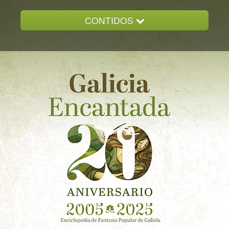
CONTIDOS
INICIO
GALICIA ENCANTADA
DOCUMENTACION
NOVAS
CONTACTO