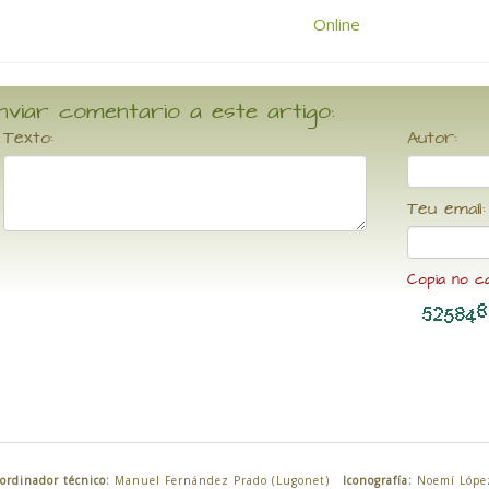
nviar comentario a este artigo:
Texto:
Autor:
Teu email:
Copia no c
ordinador técnico:
Manuel Fernández Prado (Lugonet)
Iconografía:
Noemí Lópe