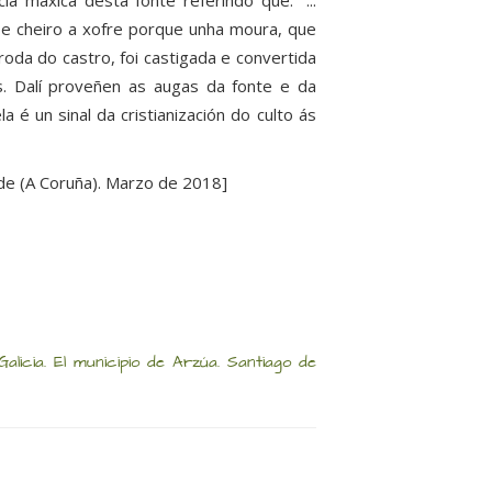
a máxica desta fonte referindo que: “...
 e cheiro a xofre porque unha moura, que
oda do castro, foi castigada e convertida
. Dalí proveñen as augas da fonte e da
a é un sinal da cristianización do culto ás
ide (A Coruña). Marzo de 2018]
alicia. El municipio de Arzúa. Santiago de