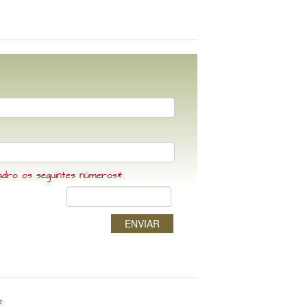
adro os seguintes números*:
ENVIAR
z