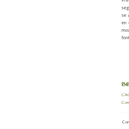
Pre
seg
se 
en 
mou
fon
BI
CAC
Com
Com