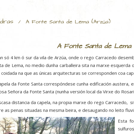
dras
/
A Fonte Santa de Lema (Arzúa)
A Fonte Santa de Lema 
an só 4 km ó sur da vila de Arzúa, onde o rego Carracedo desemb
ta de Lema, no medio dunha carballeira sita na marxe esquerda 
 coidada na que as únicas arquitecturas se corresponden coa cap
apela da Fonte Santa correspóndese cunha edificación austera, e
osa Señora da Fonte Santa (nunha versión local da Virxe do Rosari
scasa distancia da capela, na propia marxe do rego Carracedo, 
re as penas situadas na mesma beira, e desaugando no leito fluvia
Esta fo
sulfuro