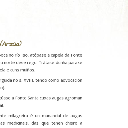
(Arzúa)
oca no río Iso, atópase a capela da Fonte
ou norte dese rego. Trátase dunha paraxe
ela e cuns muíños.
rguida no s. XVIII, tendo como advocación
o).
sitúase a Fonte Santa cuxas augas agroman
l.
nte milagreira é un manancial de augas
sas medicinais, das que teñen cheiro a