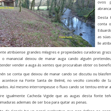
ovos p
abranca
Desta 
conta 
Eduardo
as súas
lle atrib
onte atribúense grandes milagres e propiedades curadoras grazas 
 o manancial deixou de manar auga cando alguén pretendeu
tender vender a auga ás xentes que procuraban obter os benefic
én se conta que deixou de manar cando se discutiu ou blasfe
 acontece na Fonte Santa de Belmil, no veciño concello de S
ados. Así mesmo interrompeuse o fluxo cando se tentou entrar a
ire igualmente Cacheda Vigide que as augas desta fonte teñe
imaduras ademais de ser boa para quitar as penas.