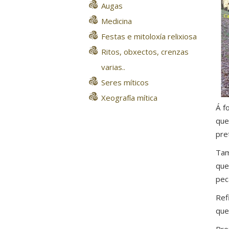
Augas
Medicina
Festas e mitoloxía relixiosa
Ritos, obxectos, crenzas
varias..
Seres míticos
Xeografía mítica
Á f
que
pre
Tam
que
pec
Ref
que