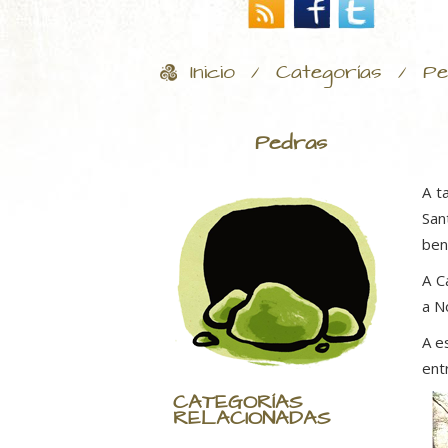
Inicio
Categorías
Pe
/
/
Pedras
A t
San
ben
A C
a N
A e
ent
CATEGORÍAS
RELACIONADAS