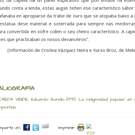
to da Capela hai un panel explicativo que pon énfase na esenci
undo conta a lenda, estas augas teñen ese característico sabor
afanaba en apropiarse da trabe de ouro que se atopaba baixo a r
estatua dese material e soterrada para sempre nas medorras
ra convertida en xofre collen o seu cheiro característico. A capel
tes que practicaban os nosos devanceiros”.
[Información de Cristina Vázquez Neira e Xurxo Broz, de Mel
BLIOGRAFÍA
HEDA VIGIDE, Eduardo Aurelio (1991): La religiosidad popular en G
postela.
parte en.
Imprimir.