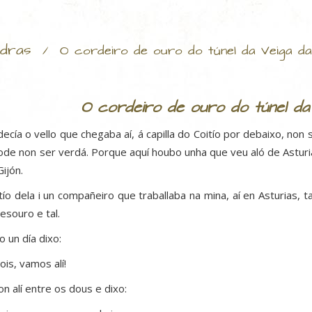
dras
/
O cordeiro de ouro do túnel da Veiga d
O cordeiro de ouro do túnel da
decía o vello que chegaba aí, á capilla do Coitío por debaixo, non 
ode non ser verdá. Porque aquí houbo unha que veu aló de Asturi
Gijón.
tío dela i un compañeiro que traballaba na mina, aí en Asturias, ta
tesouro e tal.
o un día dixo:
is, vamos alí!
on alí entre os dous e dixo: