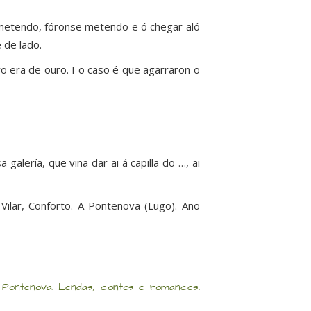
e metendo, fóronse metendo e ó chegar aló
 de lado.
ro era de ouro. I o caso é que agarraron o
a galería, que viña dar ai á capilla do …, ai
. Vilar, Conforto. A Pontenova (Lugo). Ano
 Pontenova. Lendas, contos e romances.