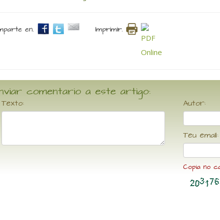
parte en.
Imprimir.
nviar comentario a este artigo:
Texto:
Autor:
Teu email:
Copia no c