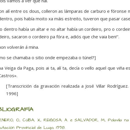
is vamos a ver que hai.
on alí entre os dous, colleron as lámparas de carburo e fórons
dentro, pois había moito xa máis estreito, tuveron que pasar case
o dentro había un altar e no altar había un cordeiro, pro o cordei
deiro, sacaron o cordeiro pa fóra e, adiós que che vaia ben!".
non volverán á mina.
mo se chamaba o sitio onde empezaba o túnel?]
 na Veiga da Paga, pois ai ta, alí ta, decía o vello aquel que viña es
Castros».
[Transcrición da gravación realizada a José Villar Rodríguez
1996]
BLIOGRAFÍA
NERO, O., CUBA, X., REIGOSA, A. e SALVADOR, M., Polavila na
utación Provincial de Lugo, 1998.