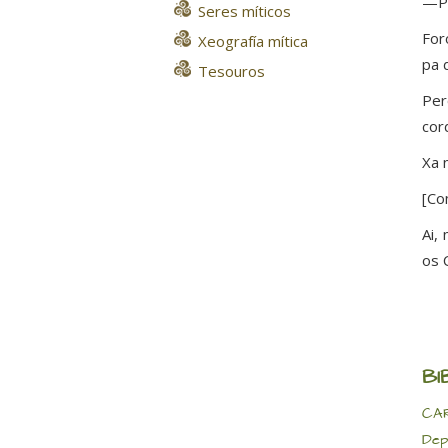
—Po
Seres míticos
For
Xeografía mítica
pa 
Tesouros
Per
cor
Xa 
[Co
Ai,
os 
BI
CAR
Dep