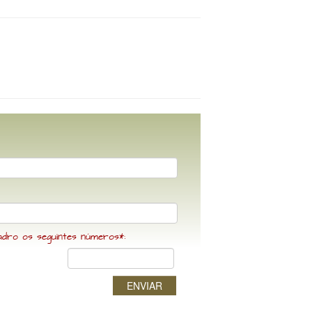
adro os seguintes números*:
ENVIAR