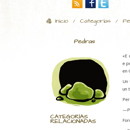
Inicio
Categorías
Pe
/
/
Pedras
«E 
e p
en 
Un 
un 
Per
—Po
CATEGORÍAS
RELACIONADAS
For