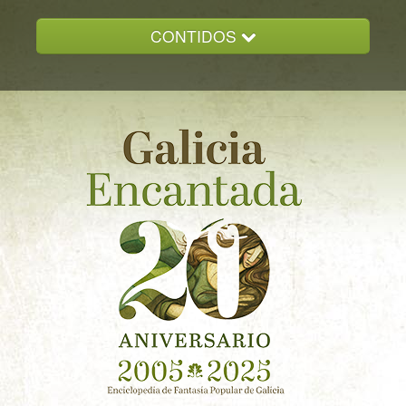
CONTIDOS
INICIO
GALICIA ENCANTADA
DOCUMENTACION
NOVAS
CONTACTO