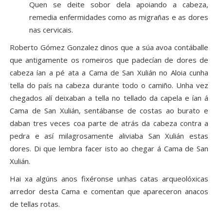
Quen se deite sobor dela apoiando a cabeza,
remedia enfermidades como as migrañas e as dores
nas cervicais.
Roberto Gómez Gonzalez dinos que a súa avoa contáballe
que antigamente os romeiros que padecían de dores de
cabeza ían a pé ata a Cama de San Xulián no Aloia cunha
tella do país na cabeza durante todo o camiño. Unha vez
chegados alí deixaban a tella no tellado da capela e ían á
Cama de San Xulián, sentábanse de costas ao burato e
daban tres veces coa parte de atrás da cabeza contra a
pedra e así milagrosamente aliviaba San Xulián estas
dores. Di que lembra facer isto ao chegar á Cama de San
Xulián.
Hai xa algúns anos fixéronse unhas catas arqueolóxicas
arredor desta Cama e comentan que apareceron anacos
de tellas rotas.