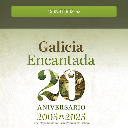
CONTIDOS
INICIO
GALICIA ENCANTADA
DOCUMENTACION
NOVAS
CONTACTO