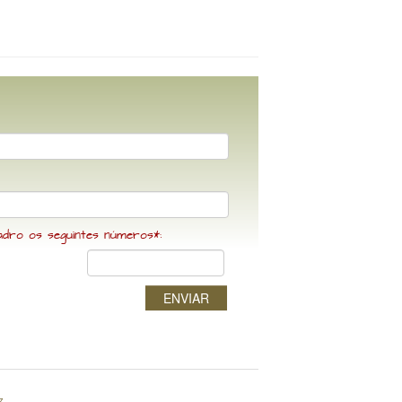
adro os seguintes números*:
ENVIAR
z