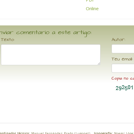
nviar comentario a este artigo:
Texto:
Autor:
Teu email:
Copia no c
ordinador técnico:
Manuel Fernández Prado (Lugonet)
Iconografía:
Noemí Lópe