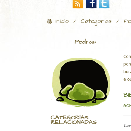
Inicio
Categorías
Pe
/
/
Pedras
Cón
pen
bur
e o
BI
GO
CATEGORÍAS
RELACIONADAS
Com