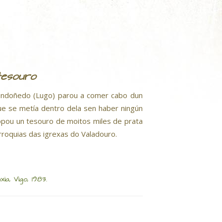
tesouro
 Mondoñedo (Lugo) parou a comer cabo dun
e se metía dentro dela sen haber ningún
opou un tesouro de moitos miles de prata
arroquias das igrexas do Valadouro.
axia, Vigo, 1983.