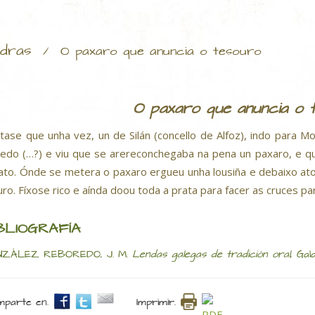
dras
/
O paxaro que anuncia o tesouro
O paxaro que anuncia o 
tase que unha vez, un de Silán (concello de Alfoz), indo para
edo (…?) e viu que se arereconchegaba na pena un paxaro, e qu
ato. Ónde se metera o paxaro ergueu unha lousiña e debaixo at
uro. Fíxose rico e aínda doou toda a prata para facer as cruces p
BLIOGRAFÍA
NZÁLEZ REBOREDO, J. M.
Lendas galegas de tradición oral
, Gal
parte en.
Imprimir.