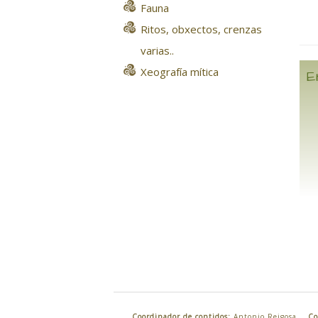
Fauna
Ritos, obxectos, crenzas
varias..
Xeografía mítica
E
Coordinador de contidos:
Antonio Reigosa
Co