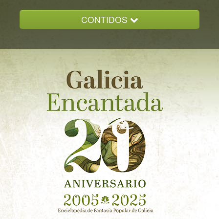
CONTIDOS
INICIO
GALICIA ENCANTADA
DOCUMENTACION
NOVAS
CONTACTO