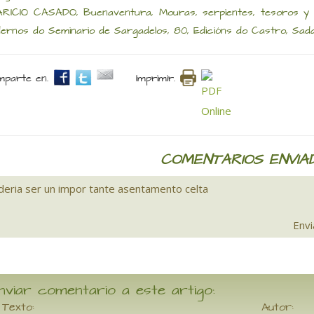
RICIO CASADO, Buenaventura, Mouras, serpientes, tesoros y otr
ernos do Seminario de Sargadelos, 80, Edicións do Castro, Sada
parte en.
Imprimir.
COMENTARIOS ENVIA
deria ser un impor tante asentamento celta
Envi
nviar comentario a este artigo:
Texto:
Autor: