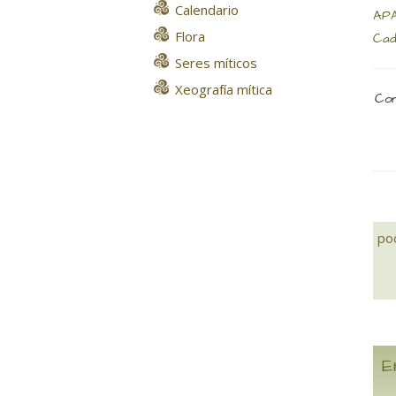
Calendario
APA
Flora
Cad
Seres míticos
Xeografía mítica
Com
po
E