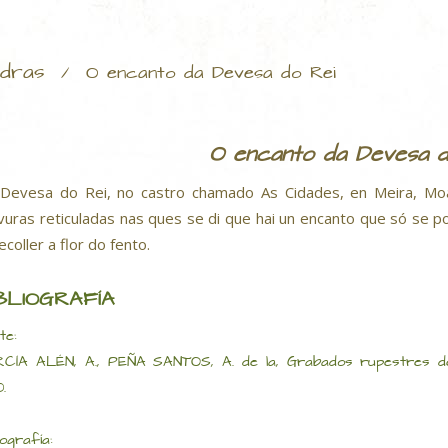
dras
/
O encanto da Devesa do Rei
O encanto da Devesa d
Devesa do Rei, no castro chamado As Cidades, en Meira, Moa
vuras reticuladas nas ques se di que hai un encanto que só se 
recoller a flor do fento.
BLIOGRAFÍA
te:
CÍA ALÉN, A., PEÑA SANTOS, A. de la, Grabados rupestres de
.
iografía: