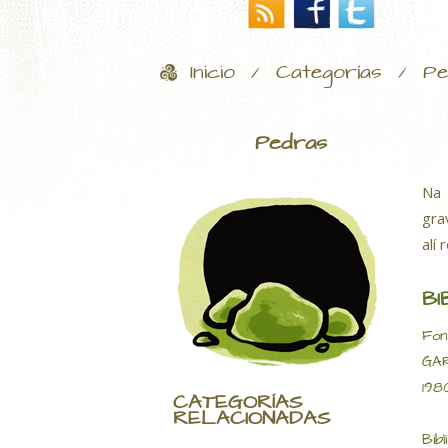
Inicio
Categorías
Pe
/
/
Pedras
Na 
gra
alí 
BI
Fon
GAR
1980
CATEGORÍAS
RELACIONADAS
Bibl