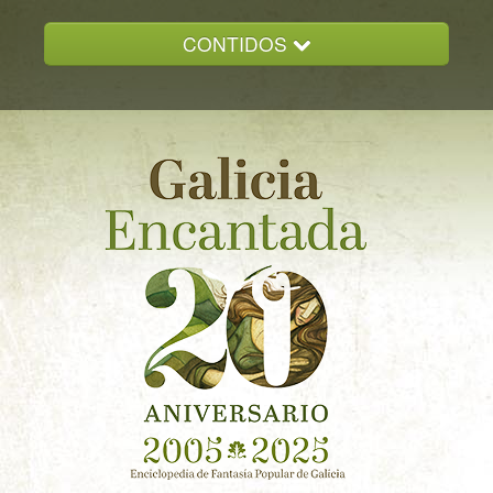
CONTIDOS
INICIO
GALICIA ENCANTADA
DOCUMENTACION
NOVAS
CONTACTO