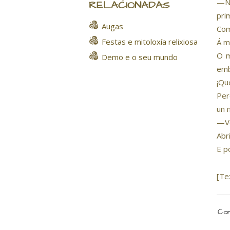
—No
RELACIONADAS
pri
Augas
Com
Festas e mitoloxía relixiosa
Á m
O m
Demo e o seu mundo
emb
¡Qu
Per
un 
—Ve
Abr
E p
[Te
Com