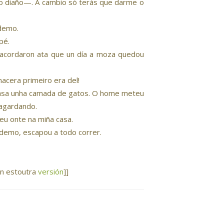
 o diaño—. A cambio só terás que darme o
 demo.
pé.
 acordaron ata que un día a moza quedou
acera primeiro era del!
casa unha camada de gatos. O home meteu
 agardando.
eu onte na miña casa.
o demo, escapou a todo correr.
én estoutra
versión
]]