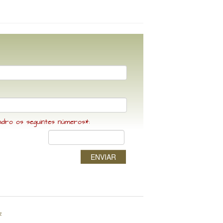
adro os seguintes números*:
ENVIAR
z