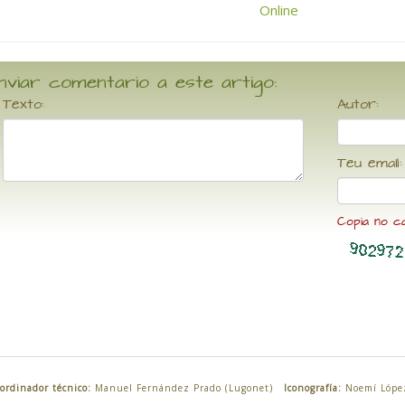
nviar comentario a este artigo:
Texto:
Autor:
Teu email:
Copia no c
ordinador técnico:
Manuel Fernández Prado (Lugonet)
Iconografía:
Noemí Lópe