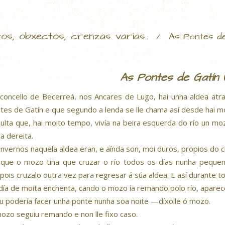
tos, obxectos, crenzas varias..
/
As Pontes de
As Pontes de Gatín 
concello de Becerreá, nos Ancares de Lugo, hai unha aldea atr
tes de Gatín e que segundo a lenda se lle chama así desde hai m
ulta que, hai moito tempo, vivía na beira esquerda do río un m
ra dereita.
invernos naquela aldea eran, e aínda son, moi duros, propios do
 que o mozo tiña que cruzar o río todos os días nunha peque
pois cruzalo outra vez para regresar á súa aldea. E así durante t
día de moita enchenta, cando o mozo ía remando polo río, aparece
 podería facer unha ponte nunha soa noite —díxolle ó mozo.
ozo seguiu remando e non lle fixo caso.