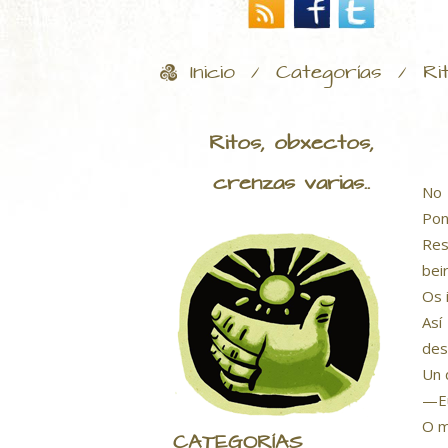
Inicio
Categorías
Ri
/
/
Ritos, obxectos,
crenzas varias..
No 
Pon
Res
bei
Os 
Así
des
Un 
—Eu
O m
CATEGORÍAS