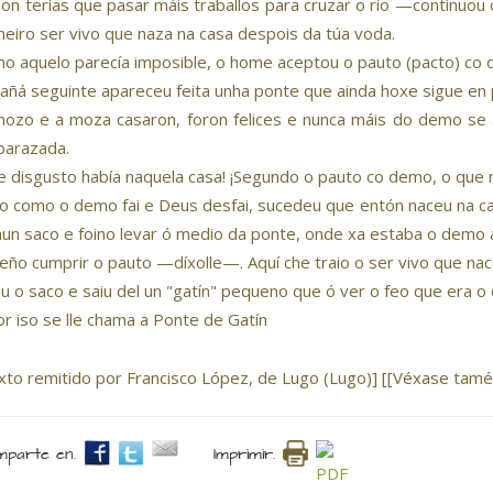
n terías que pasar máis traballos para cruzar o río —continuou
meiro ser vivo que naza na casa despois da túa voda.
o aquelo parecía imposible, o home aceptou o pauto (pacto) co
añá seguinte apareceu feita unha ponte que ainda hoxe sigue en 
ozo e a moza casaron, foron felices e nunca máis do demo se
arazada.
e disgusto había naquela casa! ¡Segundo o pauto co demo, o que n
o como o demo fai e Deus desfai, sucedeu que entón naceu na 
nun saco e foino levar ó medio da ponte, onde xa estaba o demo
ño cumprir o pauto —díxolle—. Aquí che traio o ser vivo que nac
iu o saco e saiu del un "gatín" pequeno que ó ver o feo que era 
or iso se lle chama a Ponte de Gatín
xto remitido por Francisco López, de Lugo (Lugo)] [[Véxase tam
parte en.
Imprimir.