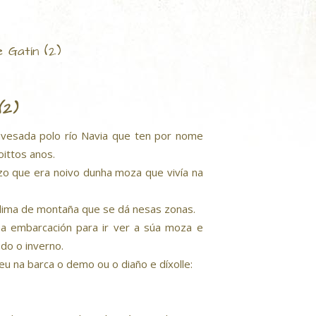
 Gatín (2)
(2)
avesada polo río Navia que ten por nome
oittos anos.
ozo que era noivo dunha moza que vivía na
 clima de montaña que se dá nesas zonas.
na embarcación para ir ver a súa moza e
odo o inverno.
u na barca o demo ou o diaño e díxolle: