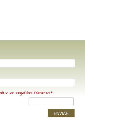
adro os seguintes números*:
ENVIAR