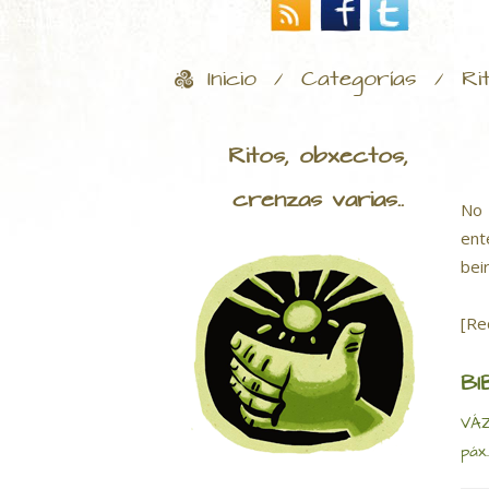
Inicio
Categorías
Ri
/
/
Ritos, obxectos,
crenzas varias..
No 
ent
bei
[Re
BI
VÁZ
páx