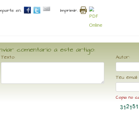
parte en.
Imprimir.
nviar comentario a este artigo:
Texto:
Autor:
Teu email:
Copia no c