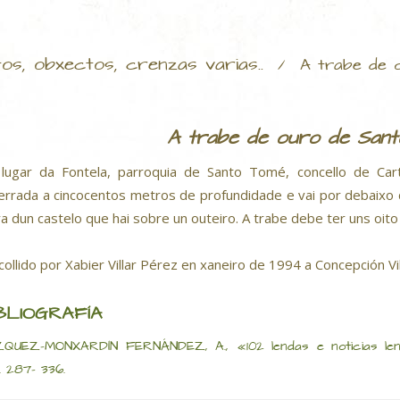
tos, obxectos, crenzas varias..
/
A trabe de 
A trabe de ouro de San
lugar da Fontela, parroquia de Santo Tomé, concello de Cart
errada a cincocentos metros de profundidade e vai por debaixo 
ra dun castelo que hai sobre un outeiro. A trabe debe ter uns oit
collido por Xabier Villar Pérez en xaneiro de 1994 a Concepción V
BLIOGRAFÍA
QUEZ-MONXARDÍN FERNÁNDEZ, A., «102 lendas e noticias lendar
.. 287- 336.