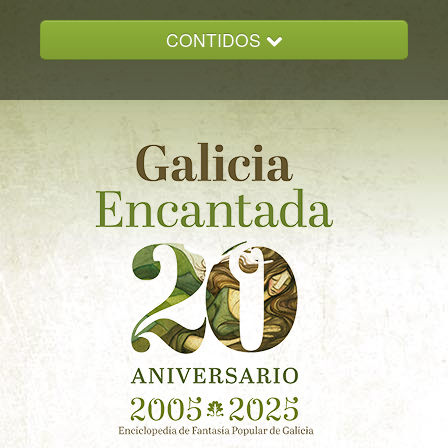
CONTIDOS
INICIO
GALICIA ENCANTADA
DOCUMENTACION
NOVAS
CONTACTO