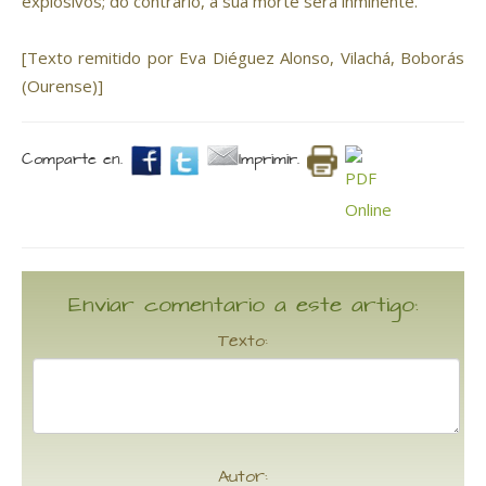
explosivos; do contrario, a súa morte será inminente.
[Texto remitido por Eva Diéguez Alonso, Vilachá, Boborás
(Ourense)]
Comparte en.
Imprimir.
Enviar comentario a este artigo:
Texto:
Autor: