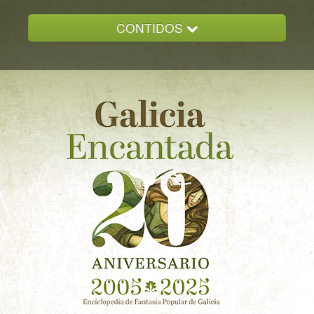
CONTIDOS
INICIO
GALICIA ENCANTADA
DOCUMENTACION
NOVAS
CONTACTO