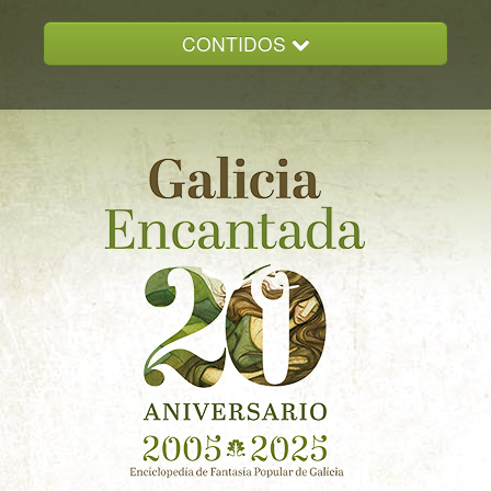
CONTIDOS
INICIO
GALICIA ENCANTADA
DOCUMENTACION
NOVAS
CONTACTO