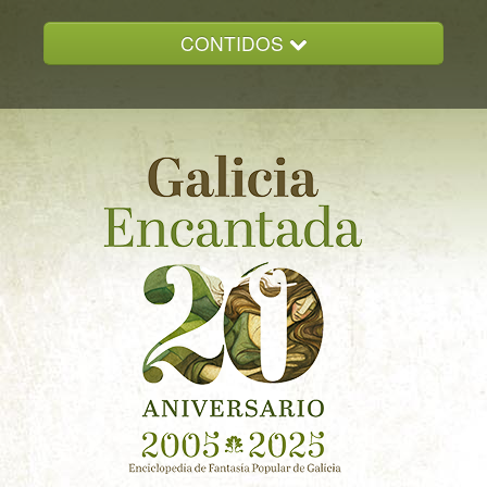
CONTIDOS
INICIO
GALICIA ENCANTADA
DOCUMENTACION
NOVAS
CONTACTO