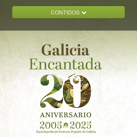
CONTIDOS
INICIO
GALICIA ENCANTADA
DOCUMENTACION
NOVAS
CONTACTO