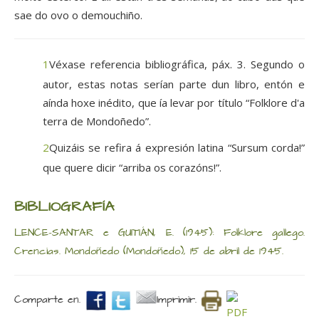
sae do ovo o demouchiño.
1
Véxase referencia bibliográfica, páx. 3. Segundo o
autor, estas notas serían parte dun libro, entón e
aínda hoxe inédito, que ía levar por título “Folklore d'a
terra de Mondoñedo”.
2
Quizáis se refira á expresión latina “Sursum corda!”
que quere dicir “arriba os corazóns!”.
BIBLIOGRAFÍA
LENCE-SANTAR e GUITIÁN, E. (1945): Folklore gallego.
Crencias. Mondoñedo (Mondoñedo), 15 de abril de 1945.
Comparte en.
Imprimir.