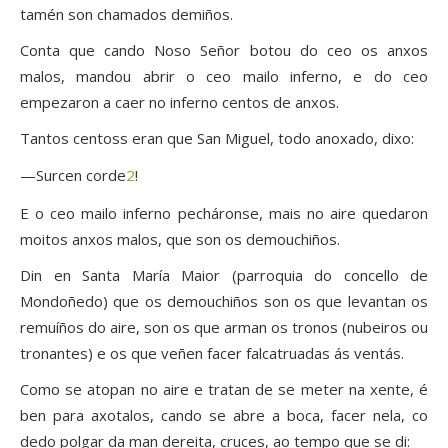
tamén son chamados demiños.
Conta que cando Noso Señor botou do ceo os anxos
malos, mandou abrir o ceo mailo inferno, e do ceo
empezaron a caer no inferno centos de anxos.
Tantos centoss eran que San Miguel, todo anoxado, dixo:
—Surcen corde
2
!
E o ceo mailo inferno pecháronse, mais no aire quedaron
moitos anxos malos, que son os demouchiños.
Din en Santa María Maior (parroquia do concello de
Mondoñedo) que os demouchiños son os que levantan os
remuíños do aire, son os que arman os tronos (nubeiros ou
tronantes) e os que veñen facer falcatruadas ás ventás.
Como se atopan no aire e tratan de se meter na xente, é
ben para axotalos, cando se abre a boca, facer nela, co
dedo polgar da man dereita, cruces, ao tempo que se di: