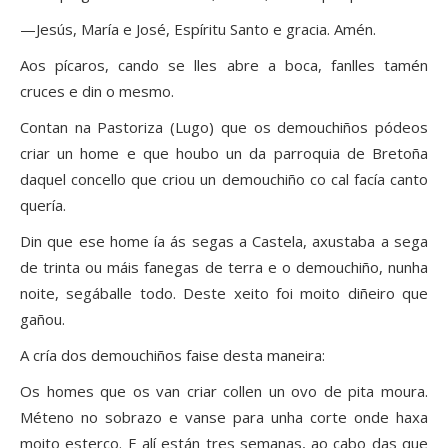
—Jesús, María e José, Espíritu Santo e gracia. Amén.
Aos pícaros, cando se lles abre a boca, fanlles tamén
cruces e din o mesmo.
Contan na Pastoriza (Lugo) que os demouchiños pódeos
criar un home e que houbo un da parroquia de Bretoña
daquel concello que criou un demouchiño co cal facía canto
quería.
Din que ese home ía ás segas a Castela, axustaba a sega
de trinta ou máis fanegas de terra e o demouchiño, nunha
noite, segáballe todo. Deste xeito foi moito diñeiro que
gañou.
A cría dos demouchiños faise desta maneira:
Os homes que os van criar collen un ovo de pita moura.
Méteno no sobrazo e vanse para unha corte onde haxa
moito esterco. E alí están tres semanas, ao cabo das que