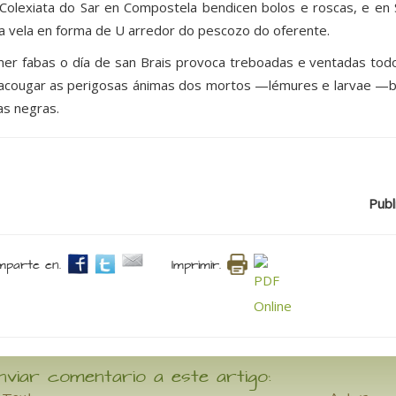
Colexiata do Sar en Compostela bendicen bolos e roscas, e en 
a vela en forma de U arredor do pescozo do oferente.
er fabas o día de san Brais provoca treboadas e ventadas todo
acougar as perigosas ánimas dos mortos —lémures e larvae —b
as negras.
Publ
parte en.
Imprimir.
nviar comentario a este artigo: