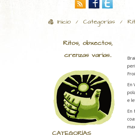
Inicio
Categorías
Ri
/
/
Ritos, obxectos,
crenzas varias..
Bra
per
Froi
En 
pol
e l
En 
coa
max
CATEGORÍAS