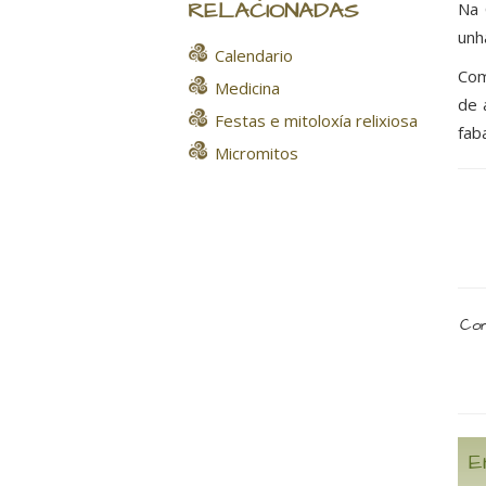
RELACIONADAS
Na 
unh
Calendario
Com
Medicina
de 
Festas e mitoloxía relixiosa
fab
Micromitos
Com
E