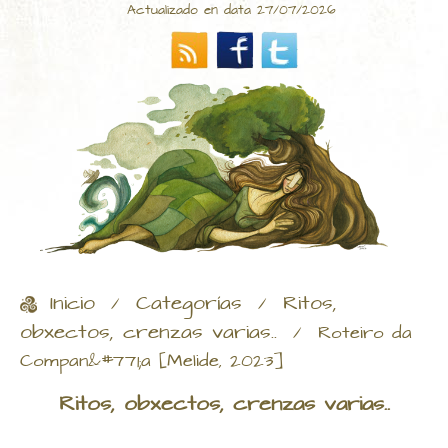
Actualizado en data 27/07/2026
Inicio
Categorías
Ritos,
/
/
obxectos, crenzas varias..
/
Roteiro da
Compan&#771;a [Melide, 2023]
Ritos, obxectos, crenzas varias..