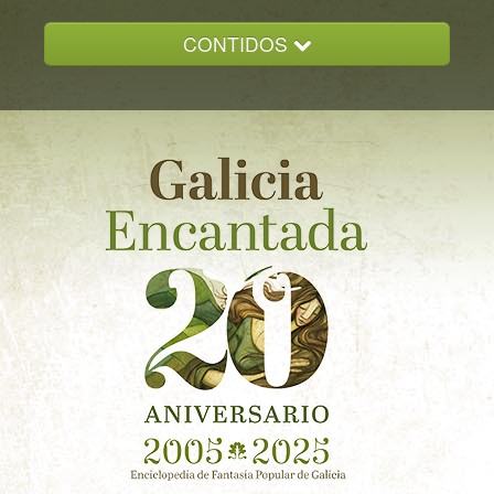
CONTIDOS
INICIO
GALICIA ENCANTADA
DOCUMENTACION
NOVAS
CONTACTO