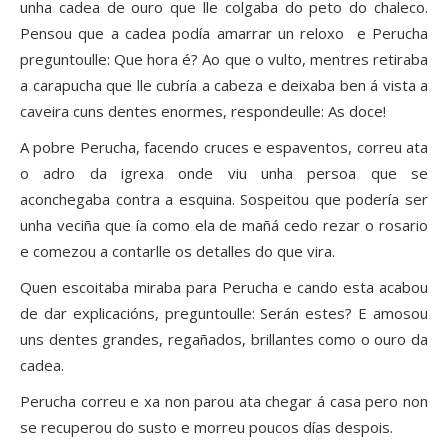
unha cadea de ouro que lle colgaba do peto do chaleco.
Pensou que a cadea podía amarrar un reloxo e Perucha
preguntoulle: Que hora é? Ao que o vulto, mentres retiraba
a carapucha que lle cubría a cabeza e deixaba ben á vista a
caveira cuns dentes enormes, respondeulle: As doce!
A pobre Perucha, facendo cruces e espaventos, correu ata
o adro da igrexa onde viu unha persoa que se
aconchegaba contra a esquina. Sospeitou que podería ser
unha veciña que ía como ela de mañá cedo rezar o rosario
e comezou a contarlle os detalles do que vira.
Quen escoitaba miraba para Perucha e cando esta acabou
de dar explicacións, preguntoulle: Serán estes? E amosou
uns dentes grandes, regañados, brillantes como o ouro da
cadea.
Perucha correu e xa non parou ata chegar á casa pero non
se recuperou do susto e morreu poucos días despois.