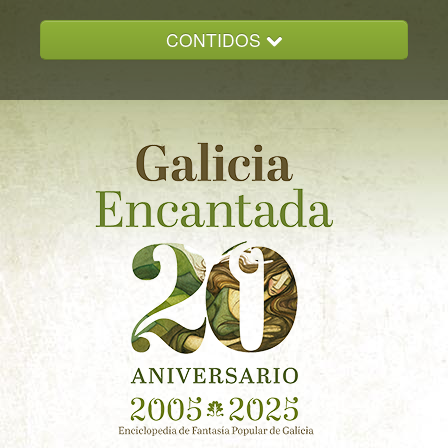
CONTIDOS
INICIO
GALICIA ENCANTADA
DOCUMENTACION
NOVAS
CONTACTO