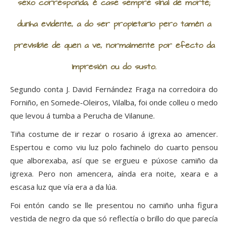
sexo corresponda, é case sempre sinal de morte;
dunha evidente, a do ser propietario pero tamén a
previsible de quen a ve, normalmente por efecto da
impresión ou do susto.
Segundo conta J. David Fernández Fraga na corredoira do
Forniño, en Somede-Oleiros, Vilalba, foi onde colleu o medo
que levou á tumba a Perucha de Vilanune.
Tiña costume de ir rezar o rosario á igrexa ao amencer.
Espertou e como viu luz polo fachinelo do cuarto pensou
que alborexaba, así que se ergueu e púxose camiño da
igrexa. Pero non amencera, aínda era noite, xeara e a
escasa luz que vía era a da lúa.
Foi entón cando se lle presentou no camiño unha figura
vestida de negro da que só reflectía o brillo do que parecía