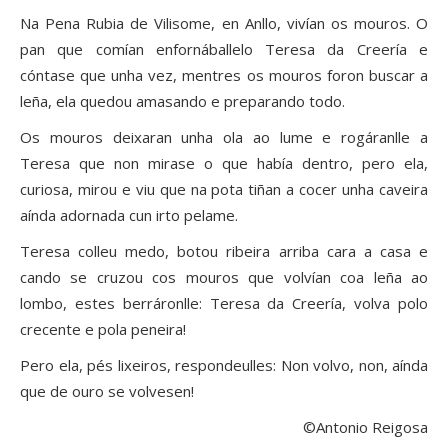
Na Pena Rubia de Vilisome, en Anllo, vivían os mouros. O
pan que comían enfornáballelo Teresa da Creería e
cóntase que unha vez, mentres os mouros foron buscar a
leña, ela quedou amasando e preparando todo.
Os mouros deixaran unha ola ao lume e rogáranlle a
Teresa que non mirase o que había dentro, pero ela,
curiosa, mirou e viu que na pota tiñan a cocer unha caveira
aínda adornada cun irto pelame.
Teresa colleu medo, botou ribeira arriba cara a casa e
cando se cruzou cos mouros que volvían coa leña ao
lombo, estes berráronlle: Teresa da Creería, volva polo
crecente e pola peneira!
Pero ela, pés lixeiros, respondeulles: Non volvo, non, aínda
que de ouro se volvesen!
©Antonio Reigosa