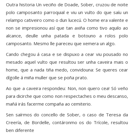
Outra historia Un veciño de Doade, Sober, cruzou de noite
polo camposanto parroquial e viu un vulto do que saíu un
relampo cativeiro como o dun lucecú. O home era valente e
non se impresionou así que tan axiña como tivo aquilo ao
alcance, deulle unha patada e botouno a rolos polo
camposanto. Mesmo lle pareceu que xemera un algo.
Cando chegou á casa e se dispuxo a cear viu pousado no
mesado aquel vulto que resultou ser unha caveira mais o
home, que a nada tiña medo, convidouna: Se queres cear
dígolle á miña muller que se poña prato.
Ao que a caveira respondeu: Non, non quero cea! Só veño
para dicirche que como non respectaches o meu descanso,
mañá irás facerme compaña ao cemiterio.
Sen saírmos do concello de Sober, o caso de Teresa da
Creería, de Bordelle, contáronmo os do Trícole, resultou
ben diferente