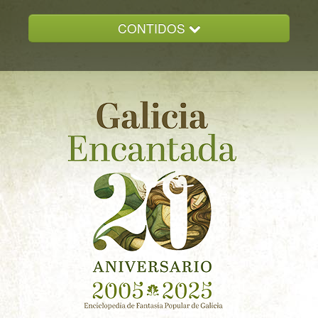
CONTIDOS
INICIO
GALICIA ENCANTADA
DOCUMENTACION
NOVAS
CONTACTO