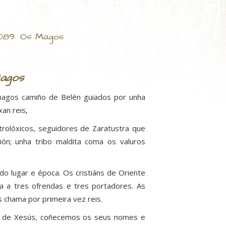
089: Os Magos
Magos
magos camiño de Belén guiados por unha
an reis,
trolóxicos, seguidores de Zaratustra que
ión; unha tribo maldita coma os valuros
o lugar e época. Os cristiáns de Oriente
ía a tres ofrendas e tres portadores. As
s chama por primeira vez reis.
cia de Xesús, coñecemos os seus nomes e