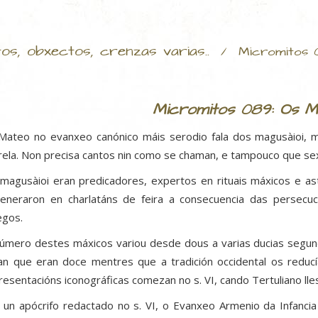
tos, obxectos, crenzas varias..
/
Micromitos 
Micromitos 089: Os 
Mateo no evanxeo canónico máis serodio fala dos magusàioi, 
rela. Non precisa cantos nin como se chaman, e tampouco que sex
magusàioi eran predicadores, expertos en rituais máxicos e as
eneraron en charlatáns de feira a consecuencia das persecuc
egos.
úmero destes máxicos variou desde dous a varias ducias segund
ían que eran doce mentres que a tradición occidental os reduc
resentacións iconográficas comezan no s. VI, cando Tertuliano lle
 un apócrifo redactado no s. VI, o Evanxeo Armenio da Infan