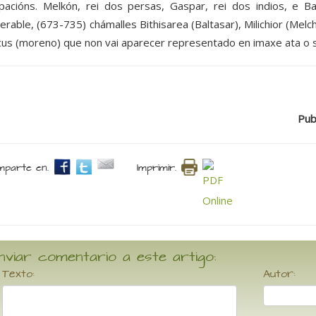
pacións. Melkón, rei dos persas, Gaspar, rei dos indios, e Ba
erable, (673-735) chámalles Bithisarea (Baltasar), Milichior (Melc
cus (moreno) que non vai aparecer representado en imaxe ata o s
Publ
parte en.
Imprimir.
nviar comentario a este artigo:
Texto:
Autor: