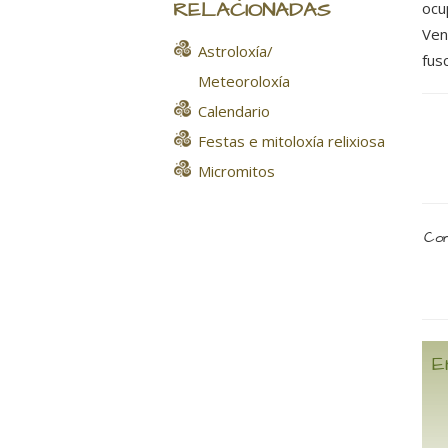
RELACIONADAS
ocu
Ven
Astroloxía/
fus
Meteoroloxía
Calendario
Festas e mitoloxía relixiosa
Micromitos
Com
E