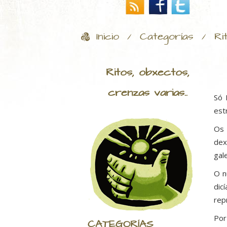
Inicio
Categorías
Ri
/
/
Ritos, obxectos,
crenzas varias..
Só 
est
Os 
dex
gal
O n
dic
rep
Por
CATEGORÍAS