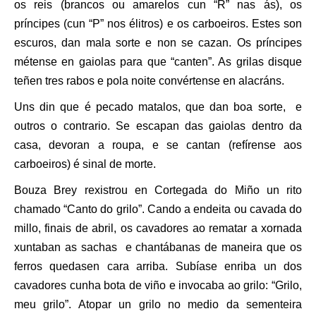
os reis (brancos ou amarelos cun “R” nas ás), os
príncipes (cun “P” nos élitros) e os carboeiros. Estes son
escuros, dan mala sorte e non se cazan. Os príncipes
métense en gaiolas para que “canten”. As grilas disque
teñen tres rabos e pola noite convértense en alacráns.
Uns din que é pecado matalos, que dan boa sorte, e
outros o contrario. Se escapan das gaiolas dentro da
casa, devoran a roupa, e se cantan (refírense aos
carboeiros) é sinal de morte.
Bouza Brey rexistrou en Cortegada do Miño un rito
chamado “Canto do grilo”. Cando a endeita ou cavada do
millo, finais de abril, os cavadores ao rematar a xornada
xuntaban as sachas e chantábanas de maneira que os
ferros quedasen cara arriba. Subíase enriba un dos
cavadores cunha bota de viño e invocaba ao grilo: “Grilo,
meu grilo”. Atopar un grilo no medio da sementeira