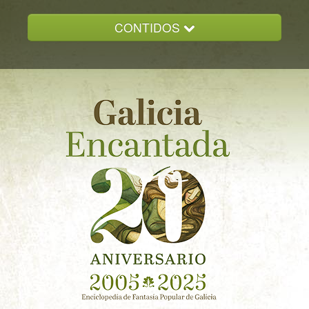
CONTIDOS
INICIO
GALICIA ENCANTADA
DOCUMENTACION
NOVAS
CONTACTO