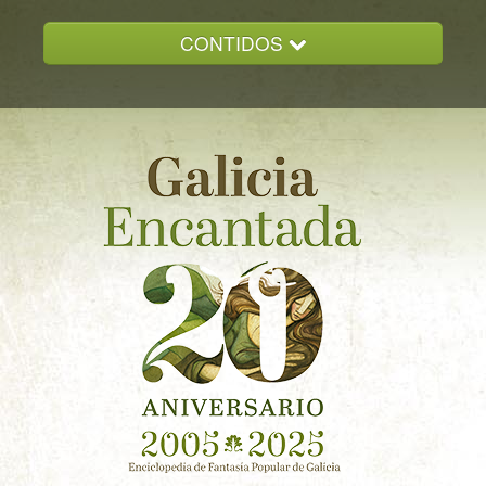
CONTIDOS
INICIO
GALICIA ENCANTADA
DOCUMENTACION
NOVAS
CONTACTO