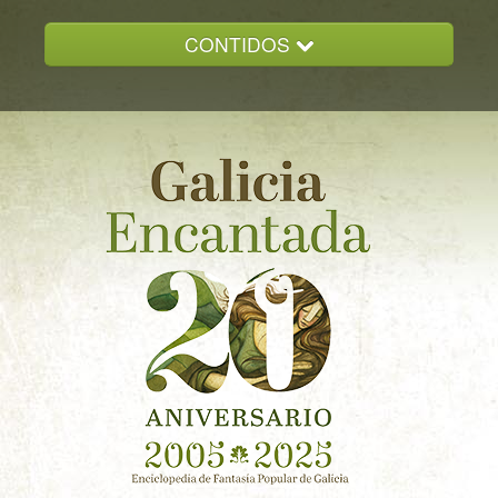
CONTIDOS
INICIO
GALICIA ENCANTADA
DOCUMENTACION
NOVAS
CONTACTO