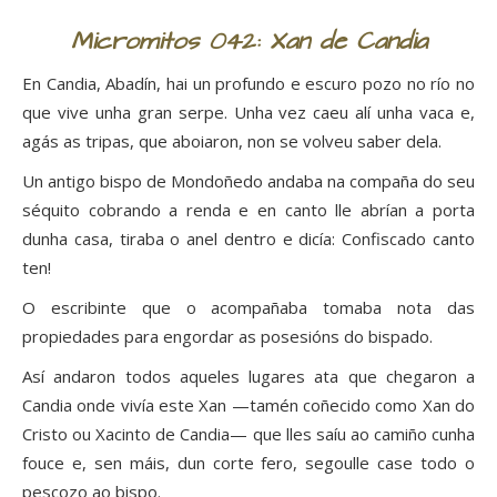
Micromitos 042: Xan de Candia
En Candia, Abadín, hai un profundo e escuro pozo no río no
que vive unha gran serpe. Unha vez caeu alí unha vaca e,
agás as tripas, que aboiaron, non se volveu saber dela.
Un antigo bispo de Mondoñedo andaba na compaña do seu
séquito cobrando a renda e en canto lle abrían a porta
dunha casa, tiraba o anel dentro e dicía: Confiscado canto
ten!
O escribinte que o acompañaba tomaba nota das
propiedades para engordar as posesións do bispado.
Así andaron todos aqueles lugares ata que chegaron a
Candia onde vivía este Xan —tamén coñecido como Xan do
Cristo ou Xacinto de Candia— que lles saíu ao camiño cunha
fouce e, sen máis, dun corte fero, segoulle case todo o
pescozo ao bispo.