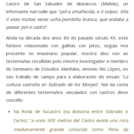
Castro de San Salvador de Abeancos (Melide), un
informante narroulle que “
pol-a amañecida, e ó solpor, tiña
il visto moitas veces unha pombiña branca, que andaba a
pasear pol-o castro
”.
Aínda na década dos anos 80 do pasado século XX, este
folclore relacionado con galiñas con pitos, seguía moi
presente no imaxinario popular, mostra diso son as
testemuñas recollidas polo mestre investigador e membro
do Seminario de Estudios Mariñáns, Antonio Río López, no
seu traballo de campo para a elaboración do ensaio “
La
cultura castreña en Sobrado de los Monjes
”. Nel da conta
de diferentes testemuños vinculados con castros dese
concello:
Na Roda de Sucastro (na divisoria entre Sobrado e
Curtis): “
a unos 500 metros del Castro existe una roca
medianamente grande conocida como Pena da