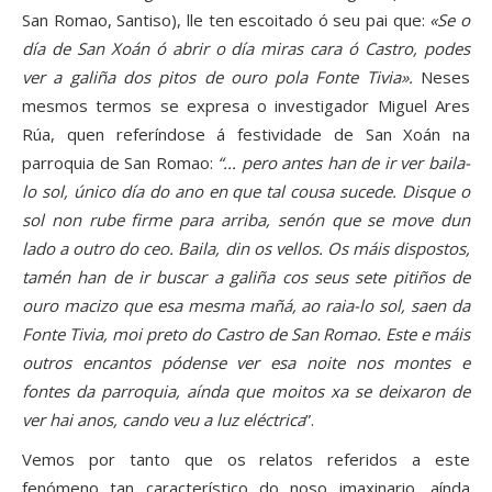
San Romao, Santiso), lle ten escoitado ó seu pai que:
«Se o
día de San Xoán ó abrir o día miras cara ó Castro, podes
ver a galiña dos pitos de ouro pola Fonte Tivia».
Neses
mesmos termos se expresa o investigador Miguel Ares
Rúa, quen referíndose á festividade de San Xoán na
parroquia de San Romao:
“... pero antes han de ir ver baila-
lo sol, único día do ano en que tal cousa sucede. Disque o
sol non rube firme para arriba, senón que se move dun
lado a outro do ceo. Baila, din os vellos. Os máis dispostos,
tamén han de ir buscar a galiña cos seus sete pitiños de
ouro macizo que esa mesma mañá, ao raia-lo sol, saen da
Fonte Tivia, moi preto do Castro de San Romao. Este e máis
outros encantos pódense ver esa noite nos montes e
fontes da parroquia, aínda que moitos xa se deixaron de
ver hai anos, cando veu a luz eléctrica
”.
Vemos por tanto que os relatos referidos a este
fenómeno tan característico do noso imaxinario, aínda