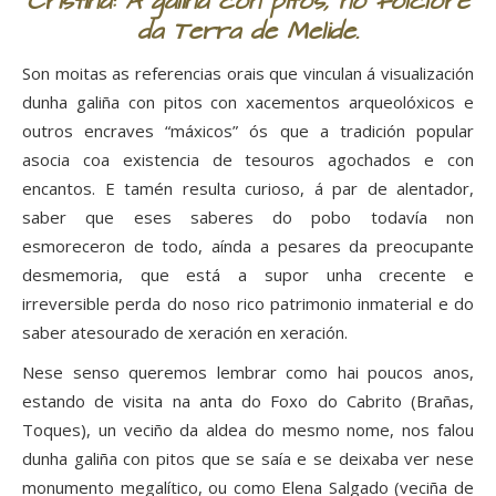
Cristina: A galiña con pitos, no folclore
da Terra de Melide.
Son moitas as referencias orais que vinculan á visualización
dunha galiña con pitos con xacementos arqueolóxicos e
outros encraves “máxicos” ós que a tradición popular
asocia coa existencia de tesouros agochados e con
encantos. E tamén resulta curioso, á par de alentador,
saber que eses saberes do pobo todavía non
esmoreceron de todo, aínda a pesares da preocupante
desmemoria, que está a supor unha crecente e
irreversible perda do noso rico patrimonio inmaterial e do
saber atesourado de xeración en xeración.
Nese senso queremos lembrar como hai poucos anos,
estando de visita na anta do Foxo do Cabrito (Brañas,
Toques), un veciño da aldea do mesmo nome, nos falou
dunha galiña con pitos que se saía e se deixaba ver nese
monumento megalítico, ou como Elena Salgado (veciña de