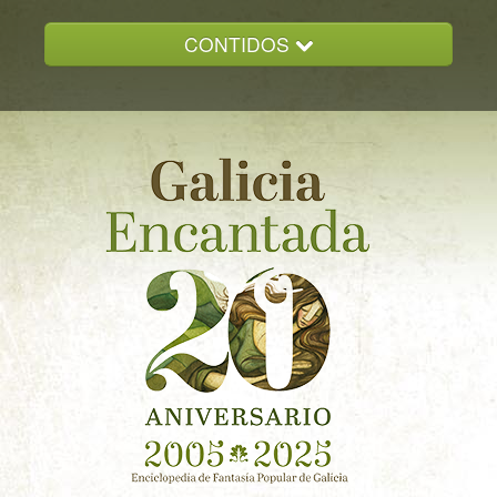
CONTIDOS
INICIO
GALICIA ENCANTADA
DOCUMENTACION
NOVAS
CONTACTO