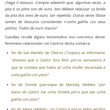
chega ó tesouro. Compre adevertir que, algunhas veces, a
pita e os pitos son de ouro. Isto débese relacioar ca lenda
da pita dos ovos de ouro, tan repetida. Outras veces fálase
tamén de tesouros consistentes n´unha galiña cos seus
pitiños. Todos de ouro macizo”
.
Cuevillas recolle algúns testemuños moi concretos deste
fenómeno relacionado con Castros desta comarca.
No de San Martiño de Oleiros (Toques) un informante
“
díxonos que o Castro fora feito pol-os sarracenos e
que se contaba que había alí unha muller encantada e
unha galiña con pitos”.
No de Donide (parroquia de Maceda, Melide): “
por
baixo do Castro hai unha fontela pol-a que sae unha
galiña con pitos”.
No do Meire (Melide): “
no Castro e pol-os eidos veciños