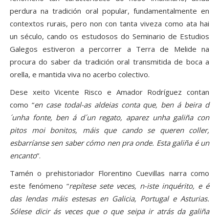
perdura na tradición oral popular, fundamentalmente en
contextos rurais, pero non con tanta viveza como ata hai
un século, cando os estudosos do Seminario de Estudios
Galegos estiveron a percorrer a Terra de Melide na
procura do saber da tradición oral transmitida de boca a
orella, e mantida viva no acerbo colectivo.
Dese xeito Vicente Risco e Amador Rodríguez contan
como “
en case todal-as aldeias conta que, ben á beira d
´unha fonte, ben á d´un regato, aparez unha galiña con
pitos moi bonitos, máis que cando se queren coller,
esbarríanse sen saber cómo nen pra onde. Esta galiña é un
encanto
”.
Tamén o prehistoriador Florentino Cuevillas narra como
este fenómeno “
repítese sete veces, n-iste inquérito, e é
das lendas máis estesas en Galicia, Portugal e Asturias.
Sólese dicir ás veces que o que seipa ir atrás da galiña