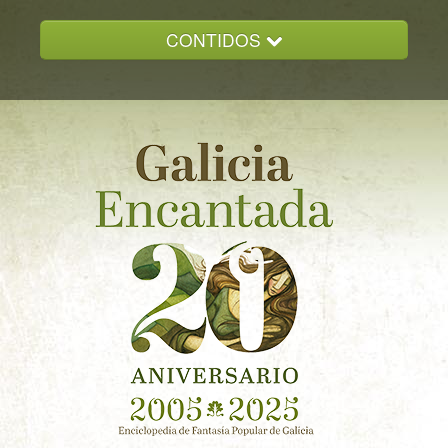
CONTIDOS
INICIO
GALICIA ENCANTADA
DOCUMENTACION
NOVAS
CONTACTO