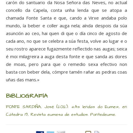
carón do santuario da Nosa Señora das Neves, no actual
concello da Capela, conta unha lenda que se atopa a
chamada Fonte Santa e que, cando a Virxe andaba polo
mundo, ía beber e coller auga nela; aínda despois da súa
asunción ao ceo, hai quen di que o día cinco de agosto de
cada ano, no que se celebra a súa festa, volve ao lugar e o
seu rostro aparece fugazmente reflectido nas augas; seica
é moi milagreira a auga desta fonte e que sanda as dores
de moas, pero para que o remedio sexa efectivo non
basta con beber dela, cómpre tamén rañar as pedras coas
uñas das mans.»
BIBLIOGRAFÍA
FONTE SARDIÑA, José (2012): «As lendas do Eume», en
Cátedra 19, Revista eumesa de estudios. Pontedeume.