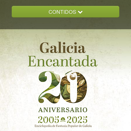
CONTIDOS
INICIO
GALICIA ENCANTADA
DOCUMENTACION
NOVAS
CONTACTO