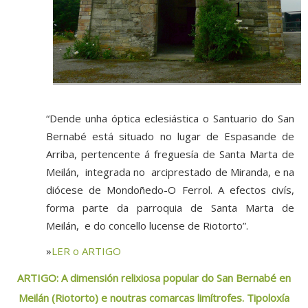
“Dende unha óptica eclesiástica o Santuario do San
Bernabé está situado no lugar de Espasande de
Arriba, pertencente á freguesía de Santa Marta de
Meilán, integrada no arciprestado de Miranda, e na
diócese de Mondoñedo-O Ferrol. A efectos civís,
forma parte da parroquia de Santa Marta de
Meilán, e do concello lucense de Riotorto”.
»
LER o ARTIGO
ARTIGO: A dimensión relixiosa popular do San Bernabé en
Meilán (Riotorto) e noutras comarcas limítrofes. Tipoloxía