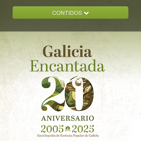
CONTIDOS
INICIO
GALICIA ENCANTADA
DOCUMENTACION
NOVAS
CONTACTO