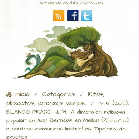
Actualizado en data 27/07/2026
Inicio
Categorías
Ritos,
/
/
obxectos, crenzas varias..
/
nº 15 (2019):
BLANCO PRADO, J. M.: A dimensión relixiosa
popular do San Bernabé en Meilán (Riotorto)
e noutras comarcas limítrofes. Tipoloxía do
exvotos