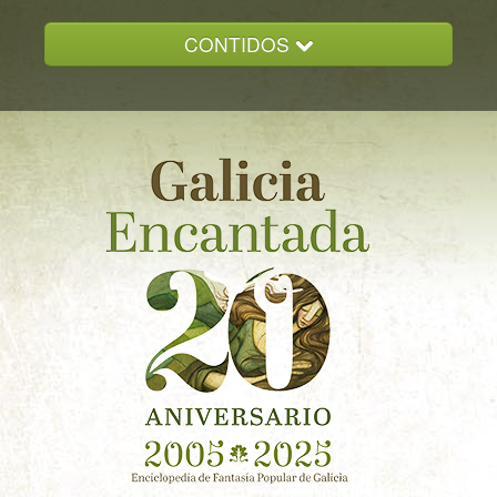
CONTIDOS
INICIO
GALICIA ENCANTADA
DOCUMENTACION
NOVAS
CONTACTO