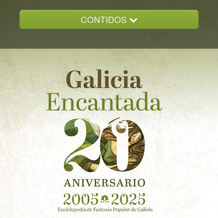
CONTIDOS
INICIO
GALICIA ENCANTADA
DOCUMENTACION
NOVAS
CONTACTO