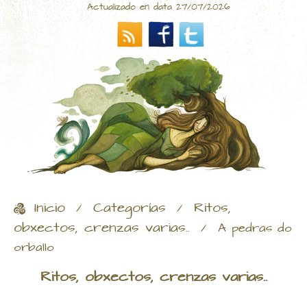
Actualizado en data 27/07/2026
Inicio
Categorías
Ritos,
/
/
obxectos, crenzas varias..
/
A pedras do
orballo
Ritos, obxectos, crenzas varias..