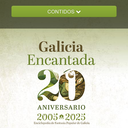
CONTIDOS
INICIO
GALICIA ENCANTADA
DOCUMENTACION
NOVAS
CONTACTO