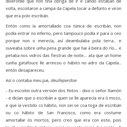
dixéronlle que non tiña obriga de ir e cando estaban de
volta, escoitaron a campá da Capela tocar a defunto e viron
que era polo escribán.
Entón como ía amortallado coa túnica de escribán, non
podía entrar no inferno, pero tampouco podía ir para o ceo
porque non o merecía, así deambulaba pola terra... e
ouveaba sobre unha pena grande que hai á beira do río.... e
petaba nos vidros das fiestras de noite.... ata que un home
cunha gatafouce lle arrincou o hábito no adro da Capela...
entón desapareceu.
Así o contaba meu pai,
deulleperdoe
.
- Eu escoitei outra versión dos feitos - dixo o señor Ramón
- e dicían que o escribán a quen se lle aparecía era ó mozo,
e que ía vestido co hábito, non sei se coa toga de escribán
ou co hábito de San Francisco, como era costume
amortallar ós mortos; pero creo que era con este, pois