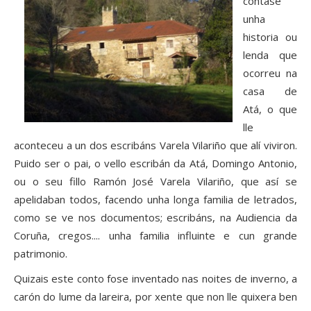
cóntase
unha
historia ou
lenda que
ocorreu na
casa de
Atá, o que
lle
aconteceu a un dos escribáns Varela Vilariño que alí viviron.
Puido ser o pai, o vello escribán da Atá, Domingo Antonio,
ou o seu fillo Ramón José Varela Vilariño, que así se
apelidaban todos, facendo unha longa familia de letrados,
como se ve nos documentos; escribáns, na Audiencia da
Coruña, cregos.... unha familia influinte e cun grande
patrimonio.
Quizais este conto fose inventado nas noites de inverno, a
carón do lume da lareira, por xente que non lle quixera ben