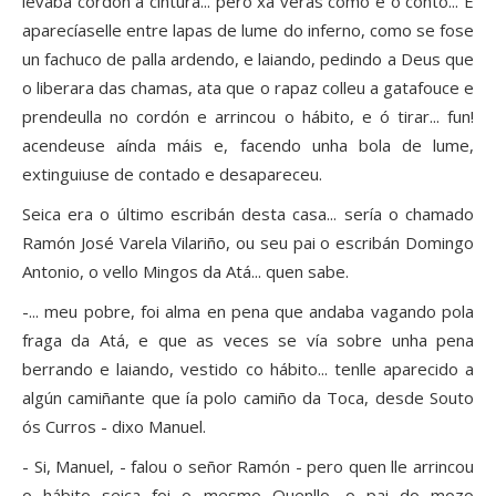
levaba cordón á cintura... pero xa verás como é o conto... E
aparecíaselle entre lapas de lume do inferno, como se fose
un fachuco de palla ardendo, e laiando, pedindo a Deus que
o liberara das chamas, ata que o rapaz colleu a gatafouce e
prendeulla no cordón e arrincou o hábito, e ó tirar... fun!
acendeuse aínda máis e, facendo unha bola de lume,
extinguiuse de contado e desapareceu.
Seica era o último escribán desta casa... sería o chamado
Ramón José Varela Vilariño, ou seu pai o escribán Domingo
Antonio, o vello Mingos da Atá... quen sabe.
-... meu pobre, foi alma en pena que andaba vagando pola
fraga da Atá, e que as veces se vía sobre unha pena
berrando e laiando, vestido co hábito... tenlle aparecido a
algún camiñante que ía polo camiño da Toca, desde Souto
ós Curros - dixo Manuel.
- Si, Manuel, - falou o señor Ramón - pero quen lle arrincou
o hábito seica foi o mesmo Quenllo, o pai do mozo