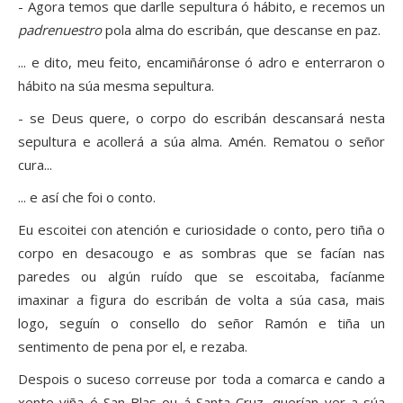
- Agora temos que darlle sepultura ó hábito, e recemos un
padrenuestro
pola alma do escribán, que descanse en paz.
... e dito, meu feito, encamiñáronse ó adro e enterraron o
hábito na súa mesma sepultura.
- se Deus quere, o corpo do escribán descansará nesta
sepultura e acollerá a súa alma. Amén. Rematou o señor
cura...
... e así che foi o conto.
Eu escoitei con atención e curiosidade o conto, pero tiña o
corpo en desacougo e as sombras que se facían nas
paredes ou algún ruído que se escoitaba, facíanme
imaxinar a figura do escribán de volta a súa casa, mais
logo, seguín o consello do señor Ramón e tiña un
sentimento de pena por el, e rezaba.
Despois o suceso correuse por toda a comarca e cando a
xente viña ó San Blas ou á Santa Cruz, querían ver a súa