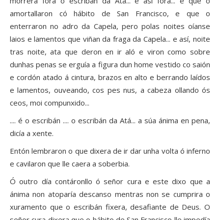
morrera fora o escribán da Atá... e así fora... e que o
amortallaron có hábito de San Francisco, e que o
enterraron no adro da Capela, pero polas noites oíanse
laios e lamentos que viñan da fraga da Capela... e así, noite
tras noite, ata que deron en ir aló e viron como sobre
dunhas penas se erguía a figura dun home vestido co saión
e cordón atado á cintura, brazos en alto e berrando laídos
e lamentos, ouveando, cos pes nus, a cabeza ollando ós
ceos, moi compunxido...
.... é o escribán .... o escribán da Atá... a súa ánima en pena,
dicía a xente.
Entón lembraron o que dixera de ir dar unha volta ó inferno
e cavilaron que lle caera a soberbia.
Ó outro día contáronllo ó señor cura e este dixo que a
ánima non atoparía descanso mentras non se cumprira o
xuramento que o escribán fixera, desafiante de Deus. O
señor cura dixera que o hábito de San Francisco lle impedía