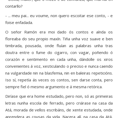
contarllo?
- ... meu pai... eu voume, non quero escoitar ese conto, - e
foise enfadada.
O señor Ramón era moi dado ós contos e aínda os
floreaba do seu propio maxín. Tiña unha voz suave e ben
timbrada, pousada, onde fluían as palabras unha tras
doutra entre o fume do cigarro, con vagar, poñendo ó
corazón e sentimento en cada unha, dándolle os xiros
convenientes á voz, xesticulando o preciso e nunca caendo
na vulgaridade nin na blasfemia, nin en baleiras repeticións.
Iso sí, repetía ás veces os contos, sen darse conta, pero
sempre fiel ó mesmo argumento e á mesma retórica.
Diríase que era home estudado, pero non, só as primeiras
letras nunha escola de ferrado, pero criárase na casa da
Atá, morada de vellos escribáns, de xente estudada, onde
aprendera as cousas da vida. Nacera alí, na casa da Atá,