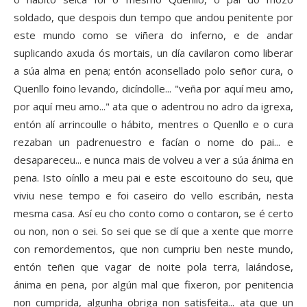
soldado, que despois dun tempo que andou penitente por
este mundo como se viñera do inferno, e de andar
suplicando axuda ós mortais, un día cavilaron como liberar
a súa alma en pena; entón aconsellado polo señor cura, o
Quenllo foino levando, dicíndolle... "veña por aquí meu amo,
por aquí meu amo..." ata que o adentrou no adro da igrexa,
entón alí arrincoulle o hábito, mentres o Quenllo e o cura
rezaban un padrenuestro e facían o nome do pai... e
desapareceu... e nunca mais de volveu a ver a súa ánima en
pena. Isto oínllo a meu pai e este escoitouno do seu, que
viviu nese tempo e foi caseiro do vello escribán, nesta
mesma casa. Así eu cho conto como o contaron, se é certo
ou non, non o sei. So sei que se dí que a xente que morre
con remordementos, que non cumpriu ben neste mundo,
entón teñen que vagar de noite pola terra, laiándose,
ánima en pena, por algún mal que fixeron, por penitencia
non cumprida, algunha obriga non satisfeita... ata que un