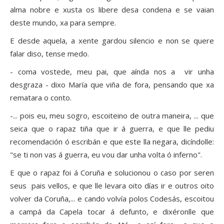
alma nobre e xusta os libere desa condena e se vaian
deste mundo, xa para sempre.
E desde aquela, a xente gardou silencio e non se quere
falar diso, tense medo.
- coma vostede, meu pai, que aínda nos a vir unha
desgraza - dixo María que viña de fora, pensando que xa
rematara o conto.
-... pois eu, meu sogro, escoiteino de outra maneira, ... que
seica que o rapaz tiña que ir á guerra, e que lle pediu
recomendación ó escribán e que este lla negara, dicíndolle:
"se ti non vas á guerra, eu vou dar unha volta ó inferno".
E que o rapaz foi á Coruña e solucionou o caso por seren
seus pais vellos, e que lle levara oito días ir e outros oito
volver da Coruña,... e cando volvía polos Codesás, escoitou
a campá da Capela tocar á defunto, e dixéronlle que