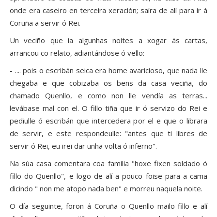
onde era caseiro en terceira xeración; saíra de alí para ir á
Coruña a servir ó Rei.
Un veciño que ía algunhas noites a xogar ás cartas,
arrancou co relato, adiantándose ó vello:
- .... pois o escribán seica era home avaricioso, que nada lle
chegaba e que cobizaba os bens da casa veciña, do
chamado Quenllo, e como non lle vendía as terras...
levábase mal con el. O fillo tiña que ir ó servizo do Rei e
pediulle ó escribán que intercedera por el e que o librara
de servir, e este respondeulle: "antes que ti libres de
servir ó Rei, eu irei dar unha volta ó inferno".
Na súa casa comentara coa familia "hoxe fixen soldado ó
fillo do Quenllo", e logo de alí a pouco foise para a cama
dicindo " non me atopo nada ben" e morreu naquela noite.
O día seguinte, foron á Coruña o Quenllo mailo fillo e alí