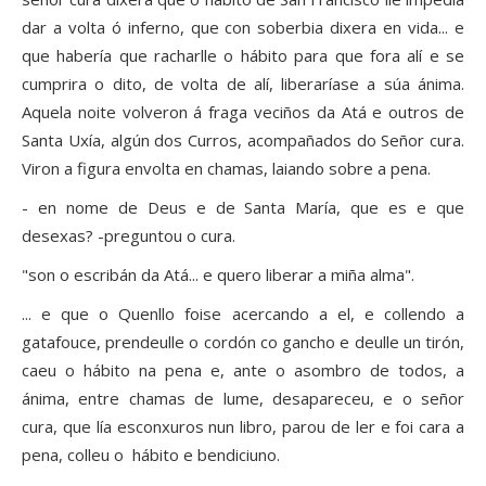
dar a volta ó inferno, que con soberbia dixera en vida... e
que habería que racharlle o hábito para que fora alí e se
cumprira o dito, de volta de alí, liberaríase a súa ánima.
Aquela noite volveron á fraga veciños da Atá e outros de
Santa Uxía, algún dos Curros, acompañados do Señor cura.
Viron a figura envolta en chamas, laiando sobre a pena.
- en nome de Deus e de Santa María, que es e que
desexas? -preguntou o cura.
"son o escribán da Atá... e quero liberar a miña alma".
... e que o Quenllo foise acercando a el, e collendo a
gatafouce, prendeulle o cordón co gancho e deulle un tirón,
caeu o hábito na pena e, ante o asombro de todos, a
ánima, entre chamas de lume, desapareceu, e o señor
cura, que lía esconxuros nun libro, parou de ler e foi cara a
pena, colleu o hábito e bendiciuno.