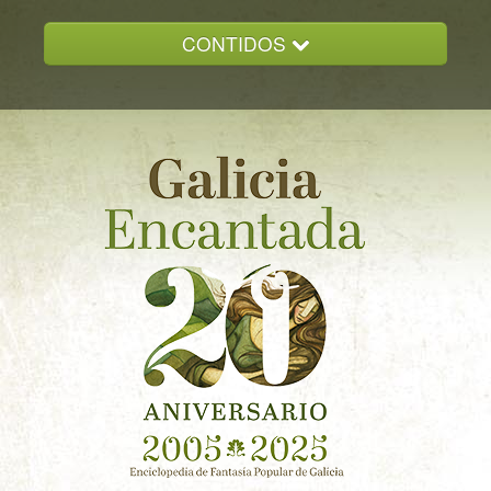
CONTIDOS
INICIO
GALICIA ENCANTADA
DOCUMENTACION
NOVAS
CONTACTO