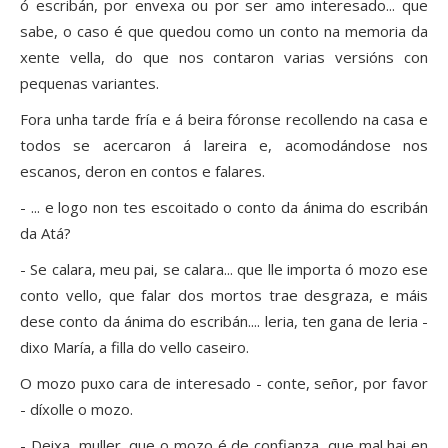
ó escribán, por envexa ou por ser amo interesado... que
sabe, o caso é que quedou como un conto na memoria da
xente vella, do que nos contaron varias versións con
pequenas variantes.
Fora unha tarde fría e á beira fóronse recollendo na casa e
todos se acercaron á lareira e, acomodándose nos
escanos, deron en contos e falares.
- ... e logo non tes escoitado o conto da ánima do escribán
da Atá?
- Se calara, meu pai, se calara... que lle importa ó mozo ese
conto vello, que falar dos mortos trae desgraza, e máis
dese conto da ánima do escribán.... leria, ten gana de leria -
dixo María, a filla do vello caseiro.
O mozo puxo cara de interesado - conte, señor, por favor
- díxolle o mozo.
- Deixa, muller, que o mozo é de confianza, que mal hai en