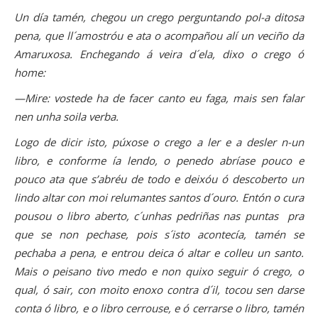
Un día tamén, chegou un crego perguntando pol-a ditosa
pena, que ll´amostróu e ata o acompañou alí un veciño da
Amaruxosa. Enchegando á veira d´ela, dixo o crego ó
home:
—Mire: vostede ha de facer canto eu faga, mais sen falar
nen unha soila verba.
Logo de dicir isto, púxose o crego a ler e a desler n-un
libro, e conforme ía lendo, o penedo abríase pouco e
pouco ata que s’abréu de todo e deixóu ó descoberto un
lindo altar con moi relumantes santos d´ouro. Entón o cura
pousou o libro aberto, c´unhas pedriñas nas puntas pra
que se non pechase, pois s´isto acontecía, tamén se
pechaba a pena, e entrou deica ó altar e colleu un santo.
Mais o peisano tivo medo e non quixo seguir ó crego, o
qual, ó sair, con moito enoxo contra d´il, tocou sen darse
conta ó libro, e o libro cerrouse, e ó cerrarse o libro, tamén