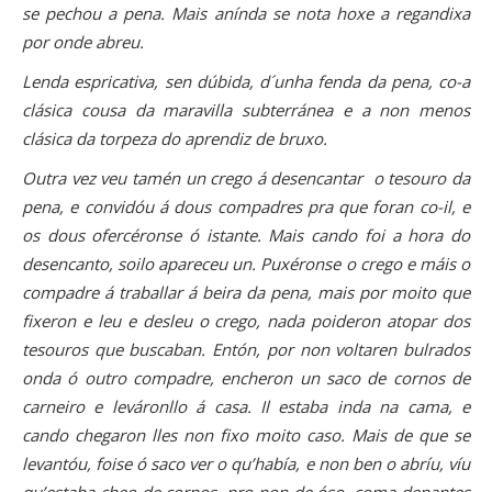
se pechou a pena. Mais anínda se nota hoxe a regandixa
por onde abreu.
Lenda espricativa, sen dúbida, d´unha fenda da pena, co-a
clásica cousa da maravilla subterránea e a non menos
clásica da torpeza do aprendiz de bruxo.
Outra vez veu tamén un crego á desencantar o tesouro da
pena, e convidóu á dous compadres pra que foran co-il, e
os dous ofercéronse ó istante. Mais cando foi a hora do
desencanto, soilo apareceu un. Puxéronse o crego e máis o
compadre á traballar á beira da pena, mais por moito que
fixeron e leu e desleu o crego, nada poideron atopar dos
tesouros que buscaban. Entón, por non voltaren bulrados
onda ó outro compadre, encheron un saco de cornos de
carneiro e leváronllo á casa. Il estaba inda na cama, e
cando chegaron lles non fixo moito caso. Mais de que se
levantóu, foise ó saco ver o qu’había, e non ben o abríu, víu