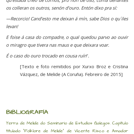
qu’estaba cheo de cornos, pro non de óso, coma denantes
os colleran os outros, senón d’ouro. Entón dixo pra sí:
—Recorcio! Cand’esto me deixan á mín, sabe Dios o qu´iles
levan!
E foise á casa do compadre, o qual quedou parvo ao ouvir
o miragro que tivera nas maus e que deixara voar.
É o caso do ouro trocado en cousa ruín
”
.
[Texto e foto remitidos por Xurxo Broz e Cristina
Vázquez, de Melide (A Coruña). Febreiro de 2015]
BIBLIOGRAFÍA
Terra de Melide do Seminario de Estudios Galegos. Capítulo
titulado “Folklore de Melide” de Vicente Risco e Amador