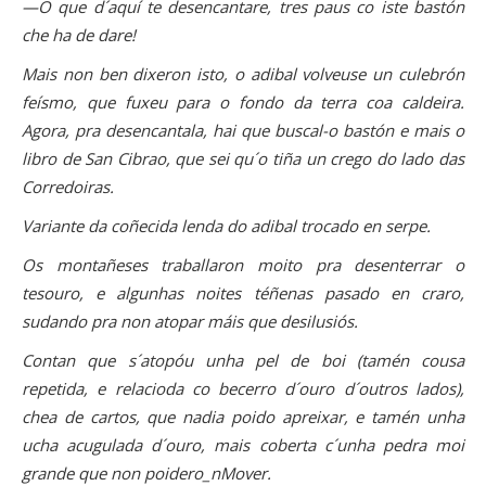
—O que d´aquí te desencantare, tres paus co iste bastón
che ha de dare!
Mais non ben dixeron isto, o adibal volveuse un culebrón
feísmo, que fuxeu para o fondo da terra coa caldeira.
Agora, pra desencantala, hai que buscal-o bastón e mais o
libro de San Cibrao, que sei qu´o tiña un crego do lado das
Corredoiras.
Variante da coñecida lenda do adibal trocado en serpe.
Os montañeses traballaron moito pra desenterrar o
tesouro, e algunhas noites téñenas pasado en craro,
sudando pra non atopar máis que desilusiós.
Contan que s´atopóu unha pel de boi (tamén cousa
repetida, e relacioda co becerro d´ouro d´outros lados),
chea de cartos, que nadia poido apreixar, e tamén unha
ucha acugulada d´ouro, mais coberta c´unha pedra moi
grande que non poidero_nMover.