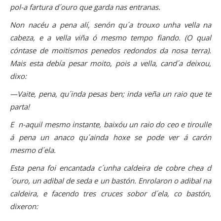
pol-a fartura d´ouro que garda nas entranas.
Non nacéu a pena alí, senón qu´a trouxo unha vella na
cabeza, e a vella viña ó mesmo tempo fiando. (O qual
cóntase de moitismos penedos redondos da nosa terra).
Mais esta debía pesar moito, pois a vella, cand´a deixou,
dixo:
—Vaite, pena, qu´inda pesas ben; inda veña un raio que te
parta!
E n-aquil mesmo instante, baixóu un raio do ceo e tiroulle
á pena un anaco qu´ainda hoxe se pode ver á carón
mesmo d´ela.
Esta pena foi encantada c´unha caldeira de cobre chea d
´ouro, un adibal de seda e un bastón. Enrolaron o adibal na
caldeira, e facendo tres cruces sobor d´ela, co bastón,
dixeron: