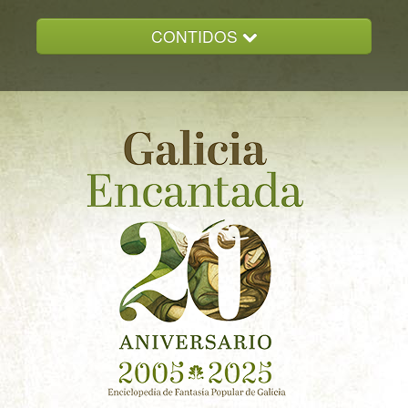
CONTIDOS
INICIO
GALICIA ENCANTADA
DOCUMENTACION
NOVAS
CONTACTO