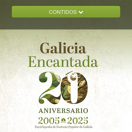
CONTIDOS
INICIO
GALICIA ENCANTADA
DOCUMENTACION
NOVAS
CONTACTO