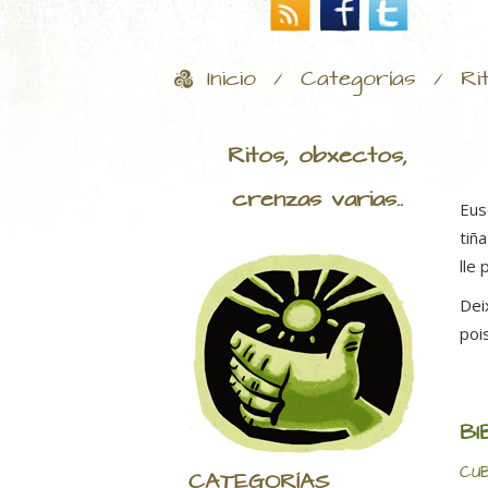
Inicio
Categorías
Ri
/
/
Ritos, obxectos,
crenzas varias..
Eus
tiñ
lle 
Dei
poi
BI
CUB
CATEGORÍAS