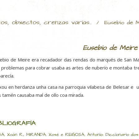
tos, obxectos, crenzas varias..
/
Eusebio de 
Eusebio de Meire
ebio de Meire era recadador das rendas do marqués de San Ma
a problemas para cobrar usaba as artes de nuberio e montaba tr
parecía.
xou en herdanza unha casa na parroquia vilabesa de Belesar e uns
s tamén causaba mal de ollo coa mirada.
BLIOGRAFÍA
A, Xoán R., MIRANDA, Xosé e REIGOSA, Antonio: Diccionario dos se