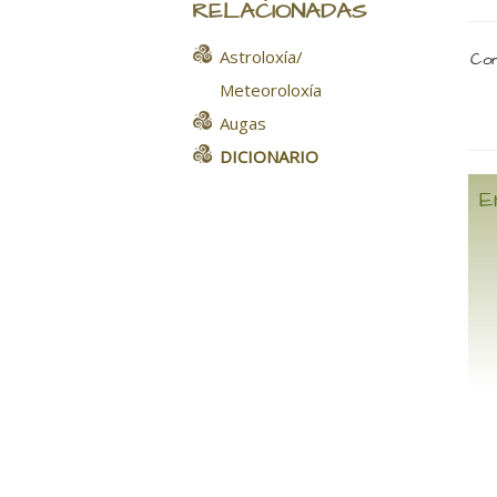
RELACIONADAS
Astroloxía/
Com
Meteoroloxía
Augas
DICIONARIO
E