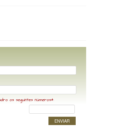
adro os seguintes números*:
ENVIAR