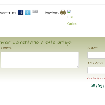
parte en.
Imprimir.
nviar comentario a este artigo:
Texto:
Autor:
Teu email:
Copia no c