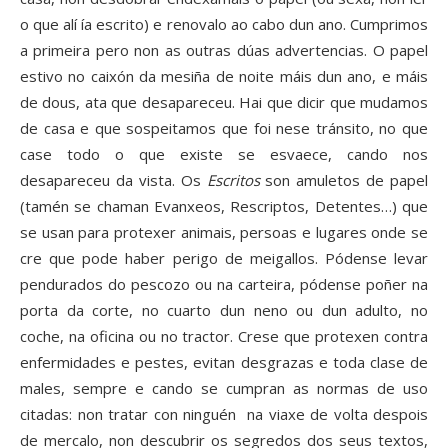
o que alí ía escrito) e renovalo ao cabo dun ano. Cumprimos
a primeira pero non as outras dúas advertencias. O papel
estivo no caixón da mesiña de noite máis dun ano, e máis
de dous, ata que desapareceu. Hai que dicir que mudamos
de casa e que sospeitamos que foi nese tránsito, no que
case todo o que existe se esvaece, cando nos
desapareceu da vista. Os
Escritos
son amuletos de papel
(tamén se chaman Evanxeos, Rescriptos, Detentes…) que
se usan para protexer animais, persoas e lugares onde se
cre que pode haber perigo de meigallos. Pódense levar
pendurados do pescozo ou na carteira, pódense poñer na
porta da corte, no cuarto dun neno ou dun adulto, no
coche, na oficina ou no tractor. Crese que protexen contra
enfermidades e pestes, evitan desgrazas e toda clase de
males, sempre e cando se cumpran as normas de uso
citadas: non tratar con ninguén na viaxe de volta despois
de mercalo, non descubrir os segredos dos seus textos,