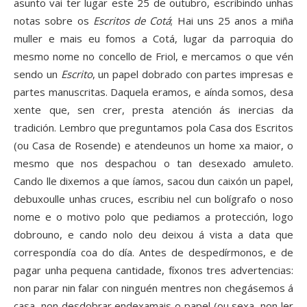
asunto vai ter lugar este 25 de outubro, escribindo unhas
notas sobre os
Escritos de Cotá
; Hai uns 25 anos a miña
muller e mais eu fomos a Cotá, lugar da parroquia do
mesmo nome no concello de Friol, e mercamos o que vén
sendo un
Escrito
, un papel dobrado con partes impresas e
partes manuscritas. Daquela eramos, e aínda somos, desa
xente que, sen crer, presta atención ás inercias da
tradición. Lembro que preguntamos pola Casa dos Escritos
(ou Casa de Rosende) e atendeunos un home xa maior, o
mesmo que nos despachou o tan desexado amuleto.
Cando lle dixemos a que íamos, sacou dun caixón un papel,
debuxoulle unhas cruces, escribiu nel cun bolígrafo o noso
nome e o motivo polo que pediamos a protección, logo
dobrouno, e cando nolo deu deixou á vista a data que
correspondía coa do día. Antes de despedírmonos, e de
pagar unha pequena cantidade, fíxonos tres advertencias:
non parar nin falar con ninguén mentres non chegásemos á
casa, non desdobrar endexamais o papel (ou sexa, non ler