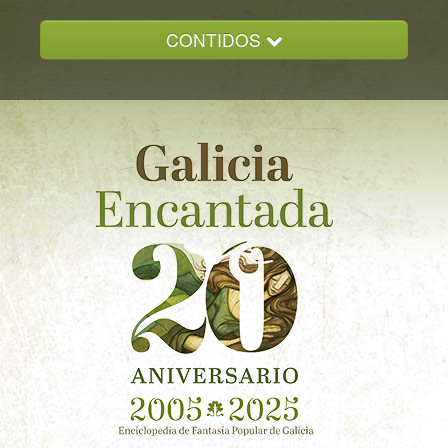
CONTIDOS
INICIO
GALICIA ENCANTADA
DOCUMENTACION
NOVAS
CONTACTO