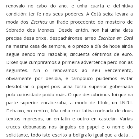
renovalo no cabo do ano, e unha cuarta e definitiva
condición: ter fe nos seus poderes. A Cotá seica levara a
moda dos
Escritos
un frade procedente do mosteiro de
Sobrado dos Monxes. Desde entón, non hai unha data
precisa desa orixe, despacháronse arreo
Escritos en Cotá
na mesma casa de sempre, e o prezo a día de hoxe aínda
segue sendo moi razoable; cincuenta céntimos de euro.
Dixen que cumpriramos a primeira advertencia pero non as
seguintes. Nin o renovamos ao seu vencemento,
obviamente por desidia, e tampouco puidemos evitar
desdobrar o papel pois unha forza superior gobernada
pola curiosidade puido máis. O que descubrimos foi que na
parte superior encabezaba, a modo de título, un I.N.R.I.
Debaixo, no centro, tiña unha cruz latina rodeada de dous
textos impresos, un en latín e outro en castelán. Varias
cruces debuxadas nos ángulos do papel e o nome do
solicitante, todo isto escrito a bolígrafo igual que a data …