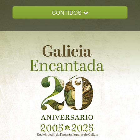
CONTIDOS
INICIO
GALICIA ENCANTADA
DOCUMENTACION
NOVAS
CONTACTO