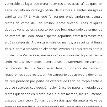
venerable ao lugar que o vira nacer 800 anos atrás, aínda que non
sería incluído no catálogo oficial de mártires e santos da igrexa
católica ata 1716. Mais que foi ou por onde andan os demais
restos do corpo de San Froilán? Como sucedeu coas reliquias
doutros venerables, o seu corpo, que fora enterrado de primeiras
na catedral de León, anda disperso, repartido entre tres mosteiros
e dúas catedrais. A crónica é, máis ou menos, a seguinte. A finais
do s. X, ante a ameaza de Almanzor, levaron os seus restos para o
mosteiro de Valdecésar, nas montañas ao noreste da provincia de
León. No s. XII os monxes cistercienses de Moreruela, en Zamora,
co pretexto de que San Froilán fora o fundador do mosteiro,
roubaron os seus restos. Un Pio Latrocinio que activou a demanda
de recuperación por parte da catedral de León do corpo santo e
que se resolveu coa decisión salomónica do papa: a metade dos
restos quedaban en Moreruela e a outra metade, máis ou menos,
viaxaba cara León. Contan os cronistas que durante a viaxe de
regreso foi marabilla ver como chovía mel, tanto que das árbores e