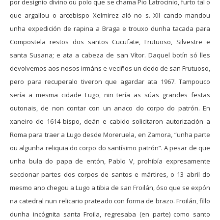
por designio divino ou polo que se chama Pio Latrocinio, furto tal o
que argallou o arcebispo Xelmirez aló no s. XII cando mandou
unha expedición de rapina a Braga e trouxo dunha tacada para
Compostela restos dos santos Cucufate, Frutuoso, Silvestre e
santa Susana; e ata a cabeza de san Vítor. Daquel botín só lles
devolvemos aos nosos irmáns e veciños un dedo de san Frutuoso,
pero para recuperalo tiveron que agardar ata 1967. Tampouco
sería a mesma cidade Lugo, nin tería as súas grandes festas
outonais, de non contar con un anaco do corpo do patrón. En
xaneiro de 1614 bispo, deán e cabido solicitaron autorización a
Roma para traer a Lugo desde Moreruela, en Zamora, “unha parte
ou algunha reliquia do corpo do santísimo patrón”. A pesar de que
unha bula do papa de entón, Pablo V, prohibía expresamente
seccionar partes dos corpos de santos e mártires, o 13 abril do
mesmo ano chegou a Lugo a tibia de san Froilán, óso que se expón
na catedral nun relicario prateado con forma de brazo. Froilán, fillo
dunha incógnita santa Froila, regresaba (en parte) como santo