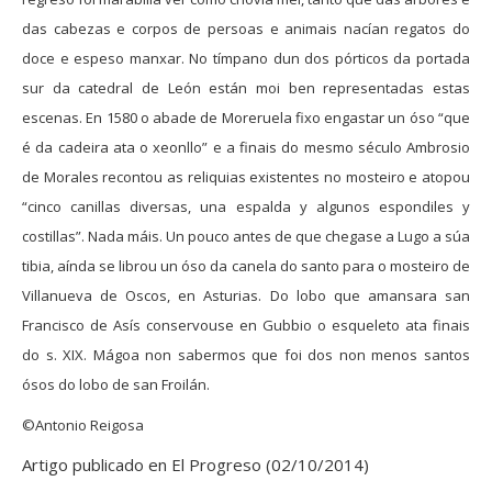
das cabezas e corpos de persoas e animais nacían regatos do
doce e espeso manxar. No tímpano dun dos pórticos da portada
sur da catedral de León están moi ben representadas estas
escenas. En 1580 o abade de Moreruela fixo engastar un óso “que
é da cadeira ata o xeonllo” e a finais do mesmo século Ambrosio
de Morales recontou as reliquias existentes no mosteiro e atopou
“cinco canillas diversas, una espalda y algunos espondiles y
costillas”. Nada máis. Un pouco antes de que chegase a Lugo a súa
tibia, aínda se librou un óso da canela do santo para o mosteiro de
Villanueva de Oscos, en Asturias. Do lobo que amansara san
Francisco de Asís conservouse en Gubbio o esqueleto ata finais
do s. XIX. Mágoa non sabermos que foi dos non menos santos
ósos do lobo de san Froilán.
©Antonio Reigosa
Artigo publicado en El Progreso (02/10/2014)