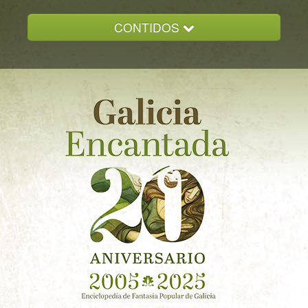
CONTIDOS
INICIO
GALICIA ENCANTADA
DOCUMENTACION
NOVAS
CONTACTO