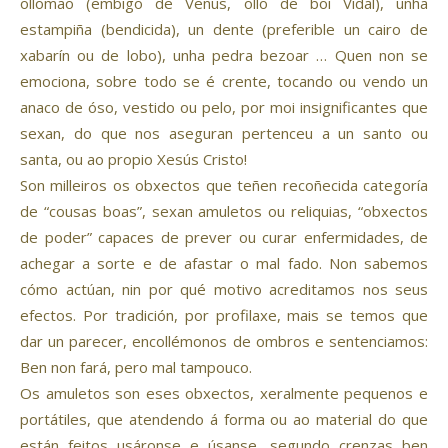
ollomao (embigo de Venus, ollo de boi Vidal), unha
estampiña (bendicida), un dente (preferible un cairo de
xabarín ou de lobo), unha pedra bezoar … Quen non se
emociona, sobre todo se é crente, tocando ou vendo un
anaco de óso, vestido ou pelo, por moi insignificantes que
sexan, do que nos aseguran pertenceu a un santo ou
santa, ou ao propio Xesús Cristo!
Son milleiros os obxectos que teñen recoñecida categoría
de “cousas boas”, sexan amuletos ou reliquias, “obxectos
de poder” capaces de prever ou curar enfermidades, de
achegar a sorte e de afastar o mal fado. Non sabemos
cómo actúan, nin por qué motivo acreditamos nos seus
efectos. Por tradición, por profilaxe, mais se temos que
dar un parecer, encollémonos de ombros e sentenciamos:
Ben non fará, pero mal tampouco.
Os amuletos son eses obxectos, xeralmente pequenos e
portátiles, que atendendo á forma ou ao material do que
están feitos usáronse e úsanse, segundo crenzas ben