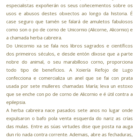
especialistas expoñerán os seus coñecementos sobre os
usos e abusos destes obxectos ao longo da historia. É
case seguro que tamén se falará de amuletos fabulosos
como son o po de corno de Unicornio (Alicorne, Alicornio) e
a chamada herba cabreira.
Do Unicornio xa se fala nos libros sagrados e científicos
dos primeiros séculos, e desde entón díxose que a parte
nobre do animal, o seu marabilloso corno, proporciona
todo tipo de beneficios. A Xoiería Refojo de Lugo
confecciona e comercializa un anel que se fai con prata
usada por sete mulleres chamadas María; leva un estoxo
que se enche con po de corno de Alicornio e é útil contra a
epilepsia.
A herba cabreira nace pasados sete anos no lugar onde
expulsaron o bafo pola venta esquerda do nariz as crías
das mulas. Entre as súas virtudes dise que posta na auga
dun río nada contra corrente. Ademais, abre as fechaduras,