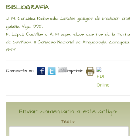
BIBLIOGRAFÍA
J. M. González Reboredo.
Lendas galegas de tradición oral
.
galaxia, Vigo, 1995.
F. López Cuevillas e A. Fragas. «Los castros de la Tierra
de Saviñao». III Congeso Nacional de Arqueología. Zaragoza,
1955.
Comparte en.
Imprimir.
Enviar comentario a este artigo:
Texto: