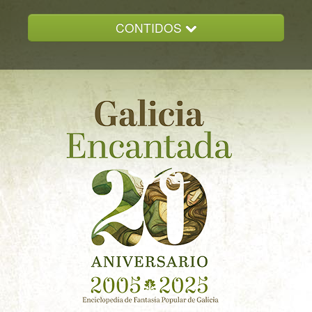
CONTIDOS
INICIO
GALICIA ENCANTADA
DOCUMENTACION
NOVAS
CONTACTO