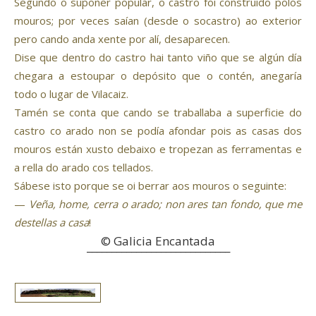
Segundo o supoñer popular, o castro foi construído polos
mouros; por veces saían (desde o socastro) ao exterior
pero cando anda xente por alí, desaparecen.
Dise que dentro do castro hai tanto viño que se algún día
chegara a estoupar o depósito que o contén, anegaría
todo o lugar de Vilacaiz.
Tamén se conta que cando se traballaba a superficie do
castro co arado non se podía afondar pois as casas dos
mouros están xusto debaixo e tropezan as ferramentas e
a rella do arado cos tellados.
Sábese isto porque se oi berrar aos mouros o seguinte:
—
Veña, home, cerra o arado; non ares tan fondo, que me
destellas a casa
!
© Galicia Encantada
_____________________________