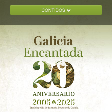
CONTIDOS
INICIO
GALICIA ENCANTADA
DOCUMENTACION
NOVAS
CONTACTO