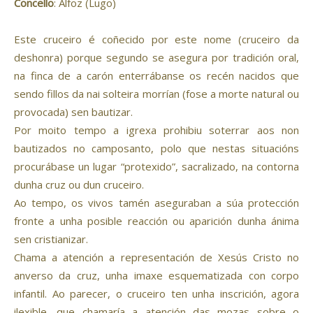
Concello
: Alfoz (Lugo)
Este cruceiro é coñecido por este nome (cruceiro da
deshonra) porque segundo se asegura por tradición oral,
na finca de a carón enterrábanse os recén nacidos que
sendo fillos da nai solteira morrían (fose a morte natural ou
provocada) sen bautizar.
Por moito tempo a igrexa prohibiu soterrar aos non
bautizados no camposanto, polo que nestas situacións
procurábase un lugar “protexido”, sacralizado, na contorna
dunha cruz ou dun cruceiro.
Ao tempo, os vivos tamén aseguraban a súa protección
fronte a unha posible reacción ou aparición dunha ánima
sen cristianizar.
Chama a atención a representación de Xesús Cristo no
anverso da cruz, unha imaxe esquematizada con corpo
infantil. Ao parecer, o cruceiro ten unha inscrición, agora
ilexible, que chamaría a atención das mozas sobre o