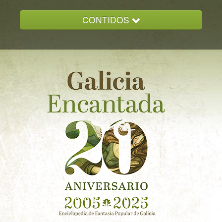
CONTIDOS
INICIO
GALICIA ENCANTADA
DOCUMENTACION
NOVAS
CONTACTO