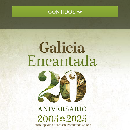
CONTIDOS
INICIO
GALICIA ENCANTADA
DOCUMENTACION
NOVAS
CONTACTO