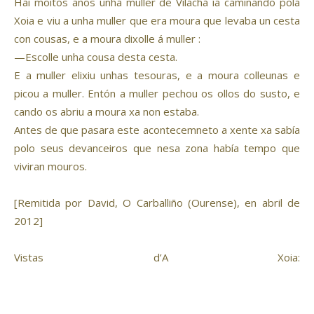
Hai moitos anos unha muller de Vilachá ía camiñando pola
Xoia e viu a unha muller que era moura que levaba un cesta
con cousas, e a moura dixolle á muller :
—Escolle unha cousa desta cesta.
E a muller elixiu unhas tesouras, e a moura colleunas e
picou a muller. Entón a muller pechou os ollos do susto, e
cando os abriu a moura xa non estaba.
Antes de que pasara este acontecemneto a xente xa sabía
polo seus devanceiros que nesa zona había tempo que
viviran mouros.
[Remitida por David, O Carballiño (Ourense), en abril de
2012]
Vistas d’A Xoia: