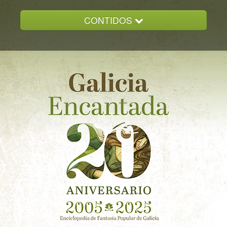
CONTIDOS
INICIO
GALICIA ENCANTADA
DOCUMENTACION
NOVAS
CONTACTO