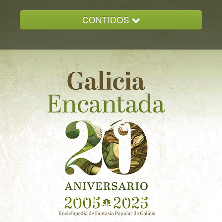
CONTIDOS
INICIO
GALICIA ENCANTADA
DOCUMENTACION
NOVAS
CONTACTO