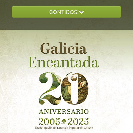
CONTIDOS
INICIO
GALICIA ENCANTADA
DOCUMENTACION
NOVAS
CONTACTO