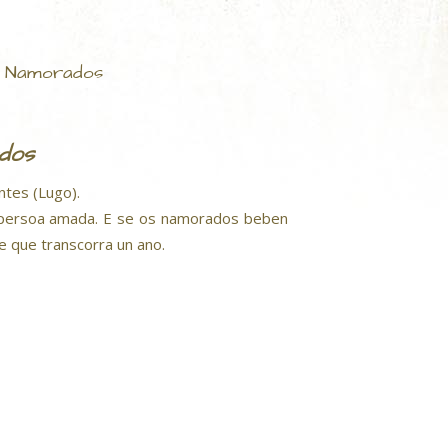
s Namorados
dos
ntes (Lugo).
a persoa amada. E se os namorados beben
e que transcorra un ano.