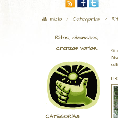
Inicio
Categorías
Ri
/
/
Ritos, obxectos,
crenzas varias..
Sit
Dis
col
[Te
CATEGORÍAS