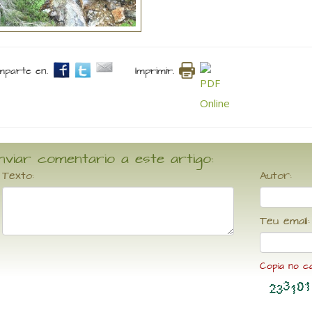
parte en.
Imprimir.
nviar comentario a este artigo:
Texto:
Autor:
Teu email:
Copia no c